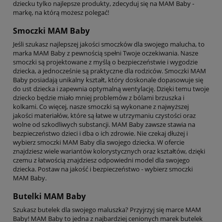
dziecku tylko najlepsze produkty, zdecyduj się na MAM Baby -
markę, na którą możesz polegać!
Smoczki MAM Baby
Jeśli szukasz najlepszej jakości smoczków dla swojego malucha, to
marka MAM Baby z pewnością spełni Twoje oczekiwania. Nasze
smoczki są projektowane z myślą o bezpieczeństwie i wygodzie
dziecka, a jednocześnie są praktyczne dla rodziców. Smoczki MAM
Baby posiadają unikalny kształt, który doskonale dopasowuje się
do ust dziecka i zapewnia optymalną wentylację. Dzięki temu twoje
dziecko będzie miało mniej problemów z bólami brzuszka i
kolkami. Co więcej, nasze smoczki są wykonane z najwyższej
jakości materiałów, które są łatwe w utrzymaniu czystości oraz
wolne od szkodliwych substancji. MAM Baby zawsze stawia na
bezpieczeństwo dzieci i dba o ich zdrowie. Nie czekaj dłużej i
wybierz smoczki MAM Baby dla swojego dziecka. W ofercie
znajdziesz wiele wariantów kolorystycznych oraz kształtów, dzięki
czemu z łatwością znajdziesz odpowiedni model dla swojego
dziecka. Postaw na jakość i bezpieczeństwo - wybierz smoczki
MAM Baby.
Butelki MAM Baby
Szukasz butelek dla swojego maluszka? Przyjrzyj się marce MAM
Baby! MAM Baby to jedna z najbardziej cenionych marek butelek