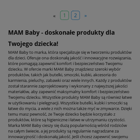
«
1
2
»
MAM Baby - doskonałe produkty dla
Twojego dziecka!
MAM Baby to marka, która specjalizuje się w tworzeniu produktów
dla dzieci. Oferuje ona doskonałą jakość i innowacyjne rozwiązania,
które pomagają zapewnić komfort i bezpieczeństwo Twojemu
dziecku. W ofercie marki MAM Baby znajdziesz szeroki wybór
produktów, takich jak butelki, smoczki, kubki, akcesoria do
karmienia, pieluchy, zabawki oraz wiele innych. Każdy z produktów
został starannie zaprojektowany i wykonany z najwyższej jakości
materiałów, aby zapewnić maksymalny komfort i bezpieczeństwo
Twojemu dziecku. Wszystkie produkty MAM Baby są również łatwe
w użytkowaniu i pielęgnacji. Wszystkie butelki, kubki i smoczki są
łatwe do mycia, a wiele z nich można także myć w zmywarce. Dzięki
temu masz pewność, że Twoje dziecko będzie korzystało z
produktów, które są higieniczne i łatwe w utrzymaniu czystości.
Marka MAM Baby cieszy się dużą popularnością wśród rodziców
na całym świecie, a jej produkty są regularnie nagradzane za
innowacyjność i doskonałą jakość. Jeśli chcesz zapewnić swojemu