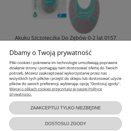
Akuku Szczoteczka Do Zębów 0-2 lat 0157
6,89 zł
Dbamy o Twoją prywatność
DO KOSZYKA
Pliki cookies i pokrewne im technologie umożliwiają poprawne
działanie strony i pomagają nam dostosować ofertę do Twoich
potrzeb. Możesz zaakceptować wykorzystanie przez nas
wszystkich tych plików i przejść do sklepu lub dostosować użycie
plików do swoich preferencji, wybierając opcję "Dostosuj zgody".
Więcej o plikach cookies przeczytasz w naszej Polityce
prywatności.
Przydatne linki
ZAAKCEPTUJ TYLKO NIEZBĘDNE
Warunki zakupów
DOSTOSUJ ZGODY
Moje konto