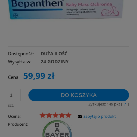
Dostępność:
DUŻA ILOŚĆ
Wysyłka w:
24 GODZINY
59,99 zł
Cena:
DO KOSZYKA
Zyskujesz
149
pkt [
?
]
szt.
Ocena:
zapytaj o produkt
Producent: