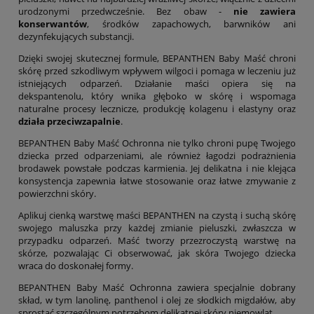
urodzonymi przedwcześnie. Bez obaw -
nie zawiera
konserwantów
, środków zapachowych, barwników ani
dezynfekujących substancji.
Dzięki swojej skutecznej formule, BEPANTHEN Baby Maść chroni
skórę przed szkodliwym wpływem wilgoci i pomaga w leczeniu już
istniejących odparzeń. Działanie maści opiera się na
dekspantenolu, który wnika głęboko w skórę i wspomaga
naturalne procesy lecznicze, produkcję kolagenu i elastyny oraz
działa przeciwzapalnie
.
BEPANTHEN Baby Maść Ochronna nie tylko chroni pupę Twojego
dziecka przed odparzeniami, ale również łagodzi podrażnienia
brodawek powstałe podczas karmienia. Jej delikatna i nie klejąca
konsystencja zapewnia łatwe stosowanie oraz łatwe zmywanie z
powierzchni skóry.
Aplikuj cienką warstwę maści BEPANTHEN na czystą i suchą skórę
swojego maluszka przy każdej zmianie pieluszki, zwłaszcza w
przypadku odparzeń. Maść tworzy przezroczystą warstwę na
skórze, pozwalając Ci obserwować, jak skóra Twojego dziecka
wraca do doskonałej formy.
BEPANTHEN Baby Maść Ochronna zawiera specjalnie dobrany
skład, w tym lanolinę, panthenol i olej ze słodkich migdałów, aby
sprostać szczególnym potrzebom delikatnej skóry niemowląt.