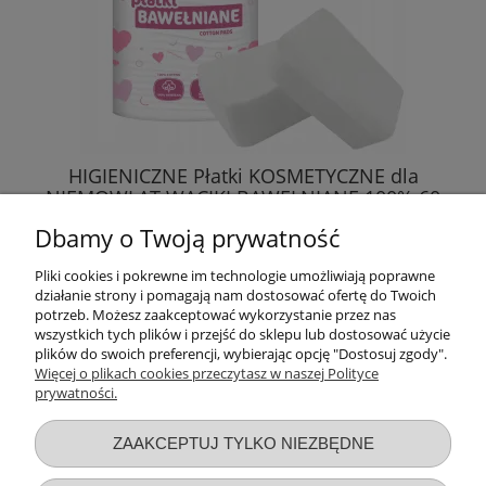
HIGIENICZNE Płatki KOSMETYCZNE dla
NIEMOWLĄT WACIKI BAWEŁNIANE 100% 60
SZT.
Dbamy o Twoją prywatność
7,49 zł
Pliki cookies i pokrewne im technologie umożliwiają poprawne
działanie strony i pomagają nam dostosować ofertę do Twoich
DO KOSZYKA
potrzeb. Możesz zaakceptować wykorzystanie przez nas
wszystkich tych plików i przejść do sklepu lub dostosować użycie
plików do swoich preferencji, wybierając opcję "Dostosuj zgody".
Więcej o plikach cookies przeczytasz w naszej Polityce
prywatności.
Przydatne linki
ZAAKCEPTUJ TYLKO NIEZBĘDNE
Warunki zakupów