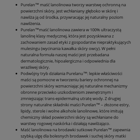
Purelan™ maść lanolinowa tworzy warstwę ochronną na
powierzchni skóry, jest wchłaniany głęboko w skórę i
nawilża ją od środka, przywracając jej naturalny poziom
nawilżenia.
Purelan™maść lanolinowa zawiera w 100% ultraczystą
lanolinę klasy medycznej, która jest pozyskiwana z
zachowaniem zasad etyki z gospodarstw niepraktykujących
mulesingu (wycinania kawałka skóry owcy). W pełni
naturalna formuła naszej maści jest przebadana
dermatologicznie, hipoalergiczna i odpowiednia dla
wrażliwej skóry.
Podwójny tryb działania Purelanu™: lepkie właściwości
maści są pomocne w tworzeniu bariery ochronnej na
powierzchni skóry wzmacniając jej naturalne mechanizmy
obronne przeciwko uszkodzeniom zewnętrznym i
zmniejszając trans-epidermalną utratę wody. Z drugiej
strony naturalne składniki maści Purelan™ – złożone estry,
lipidy, sterole i wolne alkohole lanolinowe, które imitują
chemiczny skład powierzchni skóry są wchłaniane do
warstwy rogowej naskórka i działają nawilżająco.
Maść lanolinowa na brodawki sutkowe Purelan™ zapewnia
szybką ulgę dla bolesnych brodawek i suchej skóry matki