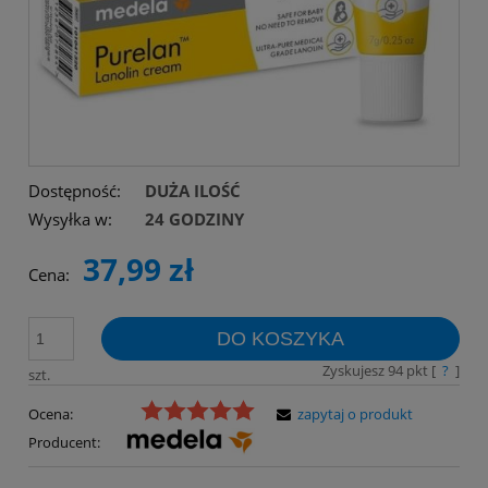
Dostępność:
DUŻA ILOŚĆ
Wysyłka w:
24 GODZINY
37,99 zł
Cena:
DO KOSZYKA
Zyskujesz
94
pkt [
?
]
szt.
Ocena:
zapytaj o produkt
Producent: