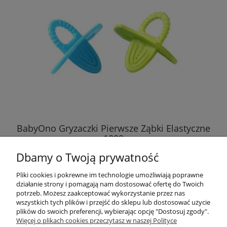
BabyOno Gryzaczki Pierwsze Ząbki Elastyczne
1009
Dbamy o Twoją prywatność
10,67 zł
Pliki cookies i pokrewne im technologie umożliwiają poprawne
działanie strony i pomagają nam dostosować ofertę do Twoich
DO KOSZYKA
potrzeb. Możesz zaakceptować wykorzystanie przez nas
wszystkich tych plików i przejść do sklepu lub dostosować użycie
plików do swoich preferencji, wybierając opcję "Dostosuj zgody".
Więcej o plikach cookies przeczytasz w naszej Polityce