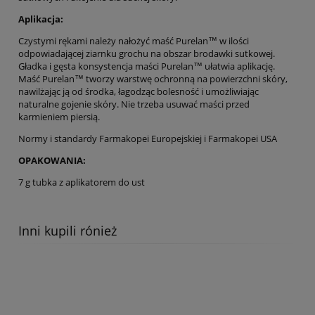
Aplikacja:
Czystymi rękami należy nałożyć maść Purelan™ w ilości
odpowiadającej ziarnku grochu na obszar brodawki sutkowej.
Gładka i gęsta konsystencja maści Purelan™ ułatwia aplikację.
Maść Purelan™ tworzy warstwę ochronną na powierzchni skóry,
nawilżając ją od środka, łagodząc bolesność i umożliwiając
naturalne gojenie skóry. Nie trzeba usuwać maści przed
karmieniem piersią.
Normy i standardy Farmakopei Europejskiej i Farmakopei USA
OPAKOWANIA:
7 g tubka z aplikatorem do ust
Inni kupili rónież