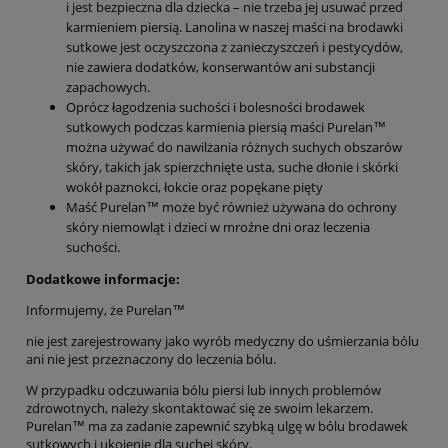
i jest bezpieczna dla dziecka – nie trzeba jej usuwać przed
karmieniem piersią. Lanolina w naszej maści na brodawki
sutkowe jest oczyszczona z zanieczyszczeń i pestycydów,
nie zawiera dodatków, konserwantów ani substancji
zapachowych.
Oprócz łagodzenia suchości i bolesności brodawek
sutkowych podczas karmienia piersią maści Purelan™
można używać do nawilżania różnych suchych obszarów
skóry, takich jak spierzchnięte usta, suche dłonie i skórki
wokół paznokci, łokcie oraz popękane pięty
Maść Purelan™ może być również używana do ochrony
skóry niemowląt i dzieci w mroźne dni oraz leczenia
suchości.
Dodatkowe informacje:
Informujemy, że Purelan™
nie jest zarejestrowany jako wyrób medyczny do uśmierzania bólu
ani nie jest przeznaczony do leczenia bólu.
W przypadku odczuwania bólu piersi lub innych problemów
zdrowotnych, należy skontaktować się ze swoim lekarzem.
Purelan™ ma za zadanie zapewnić szybką ulgę w bólu brodawek
sutkowych i ukojenie dla suchej skóry.