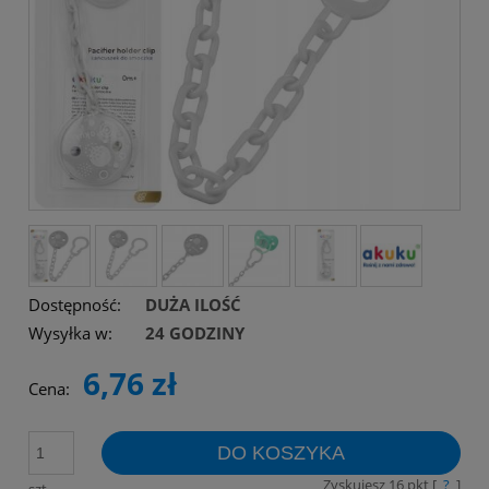
Dostępność:
DUŻA ILOŚĆ
Wysyłka w:
24 GODZINY
6,76 zł
Cena:
DO KOSZYKA
Zyskujesz
16
pkt [
?
]
szt.