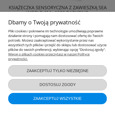
KSIĄŻECZKA SENSORYCZNA Z ZAWIESZKĄ SEA
WORLD 0M+ 1532 BABYONO
Dbamy o Twoją prywatność
32,69 zł
Pliki cookies i pokrewne im technologie umożliwiają poprawne
działanie strony i pomagają nam dostosować ofertę do Twoich
DO KOSZYKA
potrzeb. Możesz zaakceptować wykorzystanie przez nas
wszystkich tych plików i przejść do sklepu lub dostosować użycie
plików do swoich preferencji, wybierając opcję "Dostosuj zgody".
Więcej o plikach cookies przeczytasz w naszej Polityce
prywatności.
Przydatne linki
ZAAKCEPTUJ TYLKO NIEZBĘDNE
Warunki zakupów
DOSTOSUJ ZGODY
Moje konto
ZAAKCEPTUJ WSZYSTKIE
Informacje o sklepie