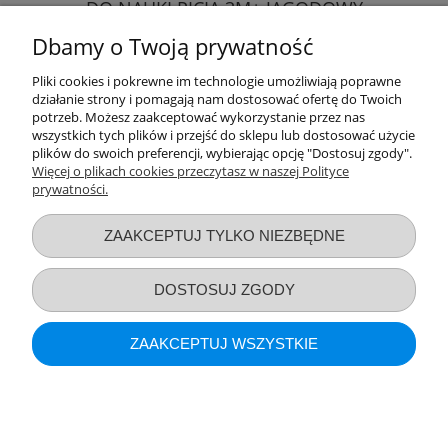
DO NAUKI PICIA 3M+ JAGODOWY
Dbamy o Twoją prywatność
28,49 zł
Pliki cookies i pokrewne im technologie umożliwiają poprawne
działanie strony i pomagają nam dostosować ofertę do Twoich
DO KOSZYKA
potrzeb. Możesz zaakceptować wykorzystanie przez nas
wszystkich tych plików i przejść do sklepu lub dostosować użycie
plików do swoich preferencji, wybierając opcję "Dostosuj zgody".
Więcej o plikach cookies przeczytasz w naszej Polityce
prywatności.
Przydatne linki
ZAAKCEPTUJ TYLKO NIEZBĘDNE
Warunki zakupów
DOSTOSUJ ZGODY
Moje konto
ZAAKCEPTUJ WSZYSTKIE
Informacje o sklepie
POKAŻ PEŁNĄ WERSJĘ STRONY
Gryzak silikonowy FLOWER Babyono 1596/02
Sklep internetowy Shoper.pl