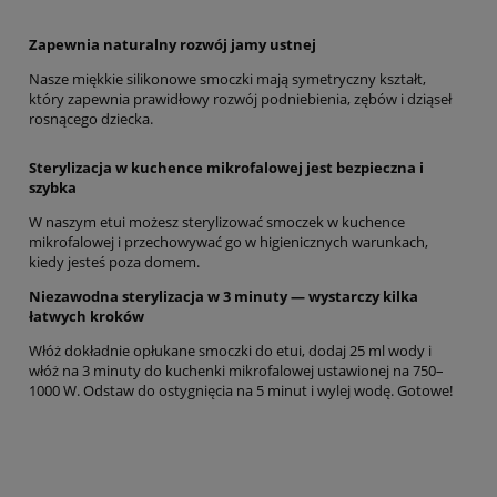
Zapewnia naturalny rozwój jamy ustnej
Nasze miękkie silikonowe smoczki mają symetryczny kształt,
który zapewnia prawidłowy rozwój podniebienia, zębów i dziąseł
rosnącego dziecka.
Sterylizacja w kuchence mikrofalowej jest bezpieczna i
szybka
W naszym etui możesz sterylizować smoczek w kuchence
mikrofalowej i przechowywać go w higienicznych warunkach,
kiedy jesteś poza domem.
Niezawodna sterylizacja w 3 minuty — wystarczy kilka
łatwych kroków
Włóż dokładnie opłukane smoczki do etui, dodaj 25 ml wody i
włóż na 3 minuty do kuchenki mikrofalowej ustawionej na 750–
1000 W. Odstaw do ostygnięcia na 5 minut i wylej wodę. Gotowe!