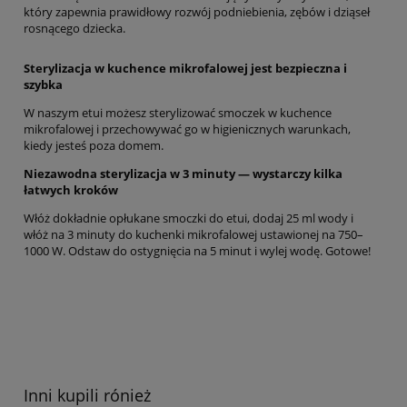
który zapewnia prawidłowy rozwój podniebienia, zębów i dziąseł
rosnącego dziecka.
Sterylizacja w kuchence mikrofalowej jest bezpieczna i
szybka
W naszym etui możesz sterylizować smoczek w kuchence
mikrofalowej i przechowywać go w higienicznych warunkach,
kiedy jesteś poza domem.
Niezawodna sterylizacja w 3 minuty — wystarczy kilka
łatwych kroków
Włóż dokładnie opłukane smoczki do etui, dodaj 25 ml wody i
włóż na 3 minuty do kuchenki mikrofalowej ustawionej na 750–
1000 W. Odstaw do ostygnięcia na 5 minut i wylej wodę. Gotowe!
Inni kupili rónież