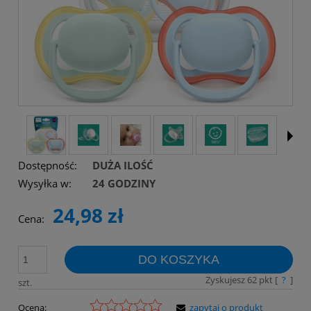
Dostępność:
DUŻA ILOŚĆ
Wysyłka w:
24 GODZINY
24,98 zł
Cena:
DO KOSZYKA
Zyskujesz
62
pkt [
?
]
szt.
Ocena:
zapytaj o produkt