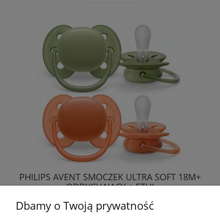
PHILIPS AVENT SMOCZEK ULTRA SOFT 18M+
ODDYCHAJĄCY + ETUI
Dbamy o Twoją prywatność
19,99 zł