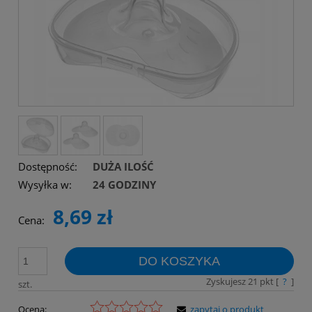
Dostępność:
DUŻA ILOŚĆ
Wysyłka w:
24 GODZINY
8,69 zł
Cena:
DO KOSZYKA
Zyskujesz
21
pkt [
?
]
szt.
Ocena:
zapytaj o produkt