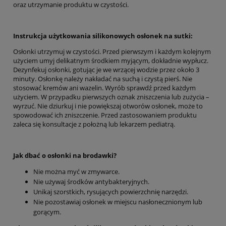
oraz utrzymanie produktu w czystości.
Instrukcja użytkowania silikonowych osłonek na sutki:
Osłonki utrzymuj w czystości. Przed pierwszym i każdym kolejnym
użyciem umyj delikatnym środkiem myjącym, dokładnie wypłucz.
Dezynfekuj osłonki, gotując je we wrzącej wodzie przez około 3
minuty. Osłonkę należy nakładać na suchą i czystą pierś. Nie
stosować kremów ani wazelin. Wyrób sprawdź przed każdym
użyciem. W przypadku pierwszych oznak zniszczenia lub zużycia –
wyrzuć. Nie dziurkuj i nie powiększaj otworów osłonek, może to
spowodować ich zniszczenie. Przed zastosowaniem produktu
zaleca się konsultacje z położną lub lekarzem pediatrą.
Jak dbać o osłonki na brodawki?
Nie można myć w zmywarce.
Nie używaj środków antybakteryjnych.
Unikaj szorstkich, rysujących powierzchnię narzędzi.
Nie pozostawiaj osłonek w miejscu nasłonecznionym lub
gorącym.