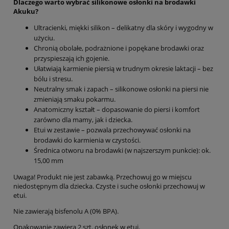
Dlaczego warto wybrać silikonowe osłonki na brodawki
Akuku?
Ultracienki, miękki silikon – delikatny dla skóry i wygodny w
użyciu.
Chronią obolałe, podrażnione i popękane brodawki oraz
przyspieszają ich gojenie.
Ułatwiają karmienie piersią w trudnym okresie laktacji – bez
bólu i stresu.
Neutralny smak i zapach – silikonowe osłonki na piersi nie
zmieniają smaku pokarmu.
Anatomiczny kształt – dopasowanie do piersi i komfort
zarówno dla mamy, jak i dziecka.
Etui w zestawie – pozwala przechowywać osłonki na
brodawki do karmienia w czystości.
Średnica otworu na brodawki (w najszerszym punkcie):​ ok.
15,00 mm​
Uwaga! Produkt nie jest zabawką. Przechowuj go w miejscu
niedostępnym dla dziecka. Czyste i suche osłonki przechowuj w
etui.
Nie zawierają bisfenolu A (0% BPA).
Opakowanie zawiera 2 szt. osłonek w etui.