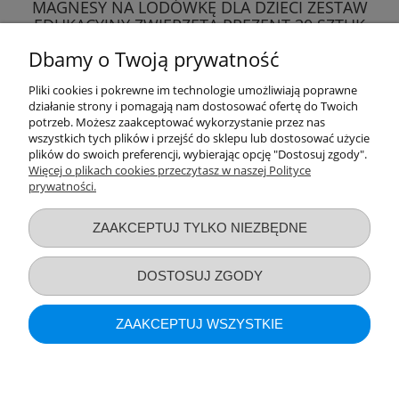
MAGNESY NA LODÓWKĘ DLA DZIECI ZESTAW
EDUKACYJNY ZWIERZĘTA PREZENT 30 SZTUK
Dbamy o Twoją prywatność
19,99 zł
Pliki cookies i pokrewne im technologie umożliwiają poprawne
działanie strony i pomagają nam dostosować ofertę do Twoich
DO KOSZYKA
potrzeb. Możesz zaakceptować wykorzystanie przez nas
wszystkich tych plików i przejść do sklepu lub dostosować użycie
plików do swoich preferencji, wybierając opcję "Dostosuj zgody".
Więcej o plikach cookies przeczytasz w naszej Polityce
prywatności.
Przydatne linki
ZAAKCEPTUJ TYLKO NIEZBĘDNE
Warunki zakupów
DOSTOSUJ ZGODY
Moje konto
ZAAKCEPTUJ WSZYSTKIE
Informacje o sklepie
POKAŻ PEŁNĄ WERSJĘ STRONY