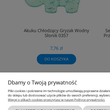
Akuku Chłodzący Gryzak Wodny
Se
Słonik 0357
Pr
7,76 zł
DO KOSZYKA
Dbamy o Twoją prywatność
Przydatne linki
Warunki z
Pliki cookies i pokrewne im technologie umożliwiają poprawne działa
do sklepu lub dostosować użycie plików do swoich preferencji, wybiera
Więcej o plikach cookies przeczytasz w naszej Polityce prywatności.
Nowości
Regulaminy
Promocje
Zwroty i re