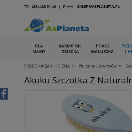
TEL:
(33) 486 91 40
| E-MAIL:
SKLEP@ASPLANETA.PL
DLA
KARMIENIE
POKÓJ
PIEL
MAMY
DZIECKA
MALUSZKA
I H
»
»
PIELĘGNACJA I HIGIENA
Pielęgnacja włosów
Szc
ARTYKUŁY DLA ZWIERZĄT
Akuku Szczotka Z Natural