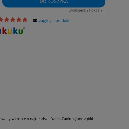
DO KOSZYKA
Zyskujesz
21
pkt [
?
]
zapytaj o produkt
towany w trosce o najmłodsze Dzieci. Zaokrąglone ząbki