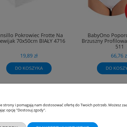
nsillo Pokrowiec Frotte Na
BabyOno Popor
zewijak 70x50cm BIAŁY 4716
Brzuszny Profilow
511
19,89 zł
66,76 z
DO KOSZYKA
DO KOSZ
akupów
Moje konto
nie strony i pomagają nam dostosować ofertę do Twoich potrzeb. Możesz zaa
jąc opcję "Dostosuj zgody".
Twoje zamówienia
klamacje
Ustawienia konta