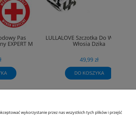
odowy Pas
LULLALOVE Szczotka Do Włosów Z
any EXPERT M
Włosia Dzika
ł
49,99 zł
YKA
DO KOSZYKA
Informacje o sklepie
kceptować wykorzystanie przez nas wszystkich tych plików i przejść
O firmie
Odbiory osobiste