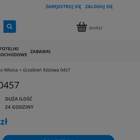
ZAREJESTRUJ SIĘ
ZALOGUJ SIĘ
(pusty)
FOTELIKI
ZABAWKI
MOCHODOWE
go Włosia + Grzebień Różowa 0457
 0457
DUŻA ILOŚĆ
24 GODZINY
zł