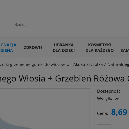
ĘGNACJA
UBRANKA
KOSMETYKI
ZDROWIE
IGIENA
DLA DZIECI
DLA KAŻDEGO
SA
»
zotki grzebienie gumki do włosów
Akuku Szczotka Z Naturalne
nego Włosia + Grzebień Różowa
Dostępność:
Wysyłka w:
8,69 
Cena: