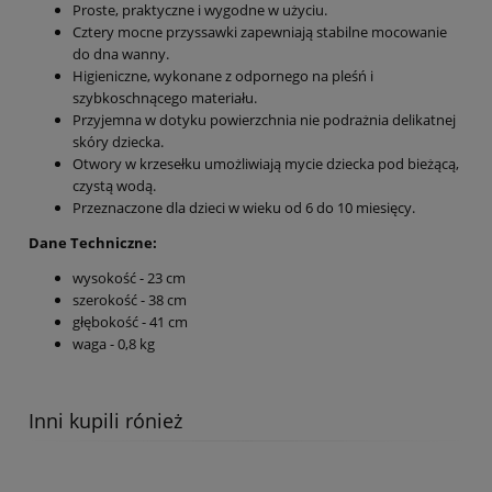
Proste, praktyczne i wygodne w użyciu.
Cztery mocne przyssawki zapewniają stabilne mocowanie
do dna wanny.
Higieniczne, wykonane z odpornego na pleśń i
szybkoschnącego materiału.
Przyjemna w dotyku powierzchnia nie podrażnia delikatnej
skóry dziecka.
Otwory w krzesełku umożliwiają mycie dziecka pod bieżącą,
czystą wodą.
Przeznaczone dla dzieci w wieku od 6 do 10 miesięcy.
Dane Techniczne:
wysokość - 23 cm
szerokość - 38 cm
głębokość - 41 cm
waga - 0,8 kg
Inni kupili rónież