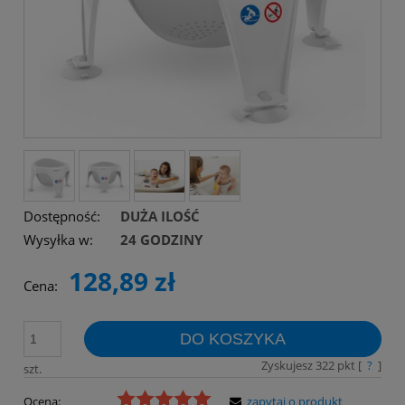
Dostępność:
DUŻA ILOŚĆ
Wysyłka w:
24 GODZINY
128,89 zł
Cena:
DO KOSZYKA
Zyskujesz
322
pkt [
?
]
szt.
Ocena:
zapytaj o produkt