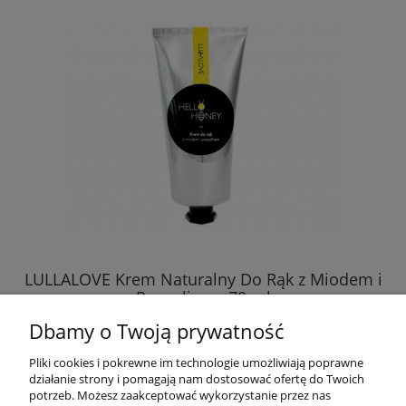
LULLALOVE Krem Naturalny Do Rąk z Miodem i
Propolisem 70 ml
Dbamy o Twoją prywatność
39,99 zł
Pliki cookies i pokrewne im technologie umożliwiają poprawne
działanie strony i pomagają nam dostosować ofertę do Twoich
DO KOSZYKA
potrzeb. Możesz zaakceptować wykorzystanie przez nas