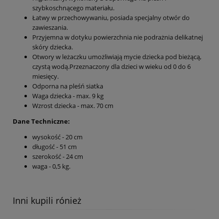
szybkoschnącego materiału.
Łatwy w przechowywaniu, posiada specjalny otwór do
zawieszania.
Przyjemna w dotyku powierzchnia nie podrażnia delikatnej
skóry dziecka.
Otwory w leżaczku umożliwiają mycie dziecka pod bieżącą,
czystą wodą.Przeznaczony dla dzieci w wieku od 0 do 6
miesięcy.
Odporna na pleśń siatka
Waga dziecka - max. 9 kg
Wzrost dziecka - max. 70 cm
Dane Techniczne:
wysokość - 20 cm
długość - 51 cm
szerokość - 24 cm
waga - 0,5 kg.
Inni kupili rónież