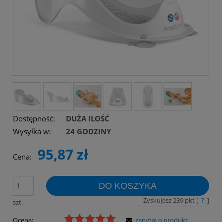
Dostępność:
DUŻA ILOŚĆ
Wysyłka w:
24 GODZINY
95,87 zł
Cena:
DO KOSZYKA
Zyskujesz
239
pkt [
?
]
szt.
Ocena:
zapytaj o produkt