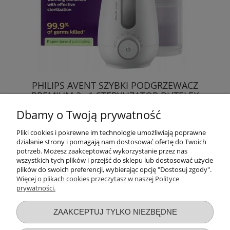
PHILIPS AVENT SZYBKI PODGRZEWACZ
PREMIUM 2w1 STERYLIZATOR BUTELEK
CZUJNIK
Dbamy o Twoją prywatność
296,99 zł
Pliki cookies i pokrewne im technologie umożliwiają poprawne
działanie strony i pomagają nam dostosować ofertę do Twoich
DO KOSZYKA
potrzeb. Możesz zaakceptować wykorzystanie przez nas
wszystkich tych plików i przejść do sklepu lub dostosować użycie
plików do swoich preferencji, wybierając opcję "Dostosuj zgody".
Więcej o plikach cookies przeczytasz w naszej Polityce
prywatności.
Przydatne linki
ZAAKCEPTUJ TYLKO NIEZBĘDNE
Warunki zakupów