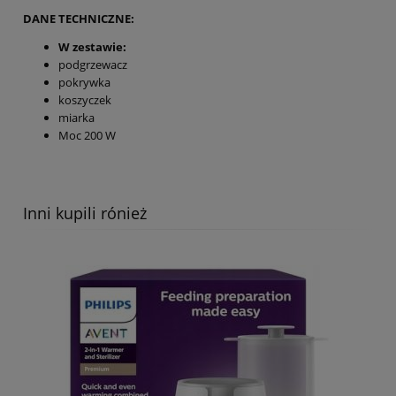
DANE TECHNICZNE:
W zestawie:
podgrzewacz
pokrywka
koszyczek
miarka
Moc 200 W
Inni kupili rónież