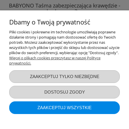
BABYONO Taśma zabezpieczająca krawędzie -
bezbarwna 3m
Dbamy o Twoją prywatność
18,76 zł
Pliki cookies i pokrewne im technologie umożliwiają poprawne
działanie strony i pomagają nam dostosować ofertę do Twoich
DO KOSZYKA
potrzeb. Możesz zaakceptować wykorzystanie przez nas
wszystkich tych plików i przejść do sklepu lub dostosować użycie
plików do swoich preferencji, wybierając opcję "Dostosuj zgody".
Więcej o plikach cookies przeczytasz w naszej Polityce
prywatności.
Przydatne linki
ZAAKCEPTUJ TYLKO NIEZBĘDNE
Warunki zakupów
DOSTOSUJ ZGODY
Moje konto
ZAAKCEPTUJ WSZYSTKIE
Informacje o sklepie
POKAŻ PEŁNĄ WERSJĘ STRONY