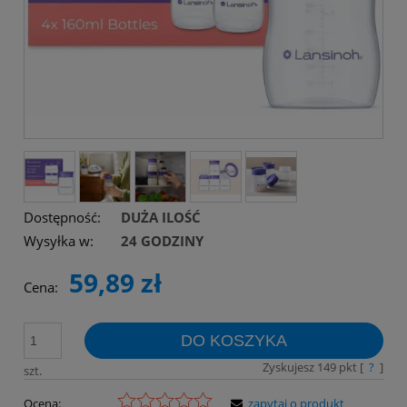
Dostępność:
DUŻA ILOŚĆ
Wysyłka w:
24 GODZINY
59,89 zł
Cena:
DO KOSZYKA
Zyskujesz
149
pkt [
?
]
szt.
Ocena:
zapytaj o produkt