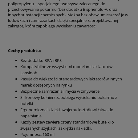
polipropylenu – specjalnego tworzywa zalecanego do
przechowywania pokarmu (bez dodatku Bisphenolu-A, oraz
innych substancji chemicznych). Można bez obaw umieszczać je w
lodówkach i zamrażarkach dzięki specjalnie zaprojektowanej
zakrętce, która zapobiega wyciekaniu zawartości.
Cechy produktu:
Bez dodatku BPA i BPS
Kompatybilne ze wszystkimi modelami laktatorów
Lansinoh
Pasują do większości standardowych laktatorów innych
marek dostępnych na rynku
Bezpieczne zamrażania i mycia w zmywarce
Silikonowy kołnierz zapobiega wyciekaniu pokarmu z
butelki
Ergonomiczna i dzięki swojemu kształtowi łatwa do
napełniania
Każdy zestaw zawiera cztery standardowe butelki o
zwężanych szyjkach, zakrętki i nakładki.
Pojemność: 160 ml