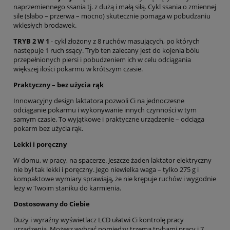
naprzemiennego ssania tj. z dużą i małą siłą. Cykl ssania o zmiennej
sile (słabo – przerwa – mocno) skutecznie pomaga w pobudzaniu
wklęsłych brodawek.
TRYB 2 W 1
- cykl złożony z 8 ruchów masujących, po których
następuje 1 ruch ssący. Tryb ten zalecany jest do kojenia bólu
przepełnionych piersi i pobudzeniem ich w celu odciągania
większej ilości pokarmu w krótszym czasie.
Praktyczny – bez użycia rąk
Innowacyjny design laktatora pozwoli Ci na jednoczesne
odciąganie pokarmu i wykonywanie innych czynności w tym
samym czasie. To wyjątkowe i praktyczne urządzenie – odciąga
pokarm bez użycia rąk.
Lekki i poręczny
W domu, w pracy, na spacerze. Jeszcze żaden laktator elektryczny
nie był tak lekki i poręczny. Jego niewielka waga – tylko 275 g i
kompaktowe wymiary sprawiają, że nie krępuje ruchów i wygodnie
leży w Twoim staniku do karmienia.
Dostosowany do Ciebie
Duży i wyraźny wyświetlacz LCD ułatwi Ci kontrolę pracy
urządzenia. Możesz wybrać pomiędzy trzema trybami pracy i 7.