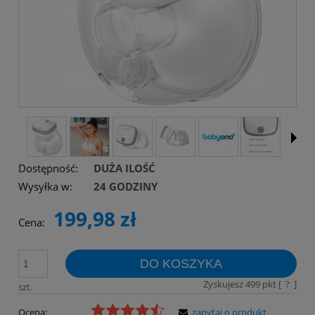
Dostępność:
DUŻA ILOŚĆ
Wysyłka w:
24 GODZINY
199,98 zł
Cena:
DO KOSZYKA
Zyskujesz
499
pkt [
?
]
szt.
Ocena:
zapytaj o produkt