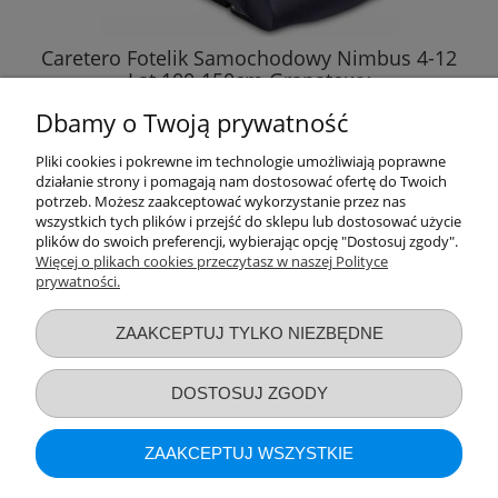
Caretero Fotelik Samochodowy Nimbus 4-12
Lat 100-150cm Granatowy
Dbamy o Twoją prywatność
299,00 zł
Pliki cookies i pokrewne im technologie umożliwiają poprawne
działanie strony i pomagają nam dostosować ofertę do Twoich
DO KOSZYKA
potrzeb. Możesz zaakceptować wykorzystanie przez nas
wszystkich tych plików i przejść do sklepu lub dostosować użycie
plików do swoich preferencji, wybierając opcję "Dostosuj zgody".
Więcej o plikach cookies przeczytasz w naszej Polityce
prywatności.
Przydatne linki
ZAAKCEPTUJ TYLKO NIEZBĘDNE
Warunki zakupów
DOSTOSUJ ZGODY
Moje konto
ZAAKCEPTUJ WSZYSTKIE
Informacje o sklepie