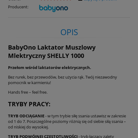
Producent:
OPIS
BabyOno Laktator Muszlowy
Mlektryczny SHELLY 1000
Przełom wśród laktatorów elektrycznych.
Bez rurek, bez przewodów, bez użycia rąk. Twój niezawodny
pomocnik w karmieniu!
Hands free – feel free.
TRYBY PRACY:
TRYB ODCIĄGANIE
- w tym trybie siłę ssania ustawisz w zakresie
od 1 do 7. Poszczególne poziomy różnią się od siebie siłą ssania –
od niskiej do wysokiej.
TRYB PODWÓJNEJ CZĘSTOTLIWOŚCI
- tryb łączący zalety