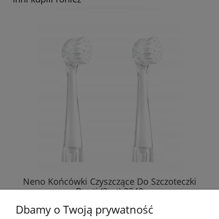
Neno Końcówki Czyszczące Do Szczoteczki
Denti (2szt) 3240
Dbamy o Twoją prywatność
19,99 zł