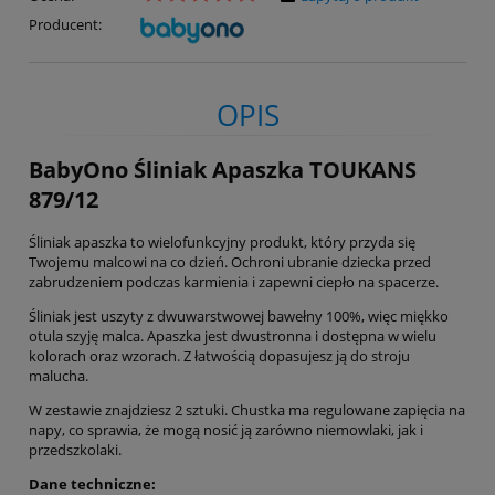
Producent:
OPIS
BabyOno Śliniak Apaszka TOUKANS
879/12
Śliniak apaszka to wielofunkcyjny produkt, który przyda się
Twojemu malcowi na co dzień. Ochroni ubranie dziecka przed
zabrudzeniem podczas karmienia i zapewni ciepło na spacerze.
Śliniak jest uszyty z dwuwarstwowej bawełny 100%, więc miękko
otula szyję malca. Apaszka jest dwustronna i dostępna w wielu
kolorach oraz wzorach. Z łatwością dopasujesz ją do stroju
malucha.
W zestawie znajdziesz 2 sztuki. Chustka ma regulowane zapięcia na
napy, co sprawia, że mogą nosić ją zarówno niemowlaki, jak i
przedszkolaki.
Dane techniczne: