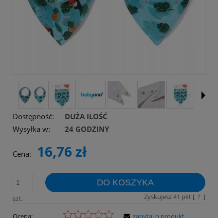
Dostępność:
DUŻA ILOŚĆ
Wysyłka w:
24 GODZINY
16,76 zł
Cena:
DO KOSZYKA
Zyskujesz
41
pkt [
?
]
szt.
Ocena:
zapytaj o produkt