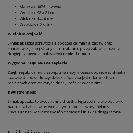
Materiał: 100% bawełna
Wymiary: 42 x 21 cm
Wiek dziecka: 0 m+
W zestawie 2 sztuki
Wielofunkcyjność
Śliniak apaszka sprawdzi się podczas karmienia, zabaw oraz
spacerów. Z jednej strony chroni ubranie przed zabrudzeniem, z
drugiej – zapewnia maluszkowi ciepło i komfort.
Wygodne, regulowane zapięcie
Dzięki regulowanemu zapięciu na napy możesz dopasować śliniaka
apaszkę do obwodu szyi dziecka. Apaszka jest odpowiednia dla
mniejszych oraz większych dzieci, „rośnie” wraz z nimi.
Dwustronność
Śliniak apaszka to dwustronna chustka. Jej przód ma wielobarwne
nadruki, a tył jest w uniwersalnym kolorze – szary melanż.
Używając nap, w prosty sposób obracasz śliniak na drugą stronę.
Inni kupili rónież