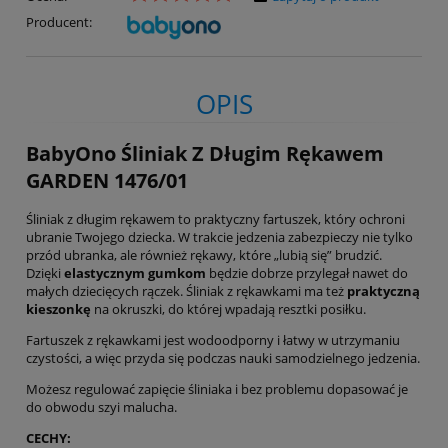
Producent:
OPIS
BabyOno Śliniak Z Długim Rękawem
GARDEN 1476/01
Śliniak z długim rękawem to praktyczny fartuszek, który ochroni
ubranie Twojego dziecka. W trakcie jedzenia zabezpieczy nie tylko
przód ubranka, ale również rękawy, które „lubią się” brudzić.
Dzięki
elastycznym gumkom
będzie dobrze przylegał nawet do
małych dziecięcych rączek. Śliniak z rękawkami ma też
praktyczną
kieszonkę
na okruszki, do której wpadają resztki posiłku.
Fartuszek z rękawkami jest wodoodporny i łatwy w utrzymaniu
czystości, a więc przyda się podczas nauki samodzielnego jedzenia.
Możesz regulować zapięcie śliniaka i bez problemu dopasować je
do obwodu szyi malucha.
CECHY: