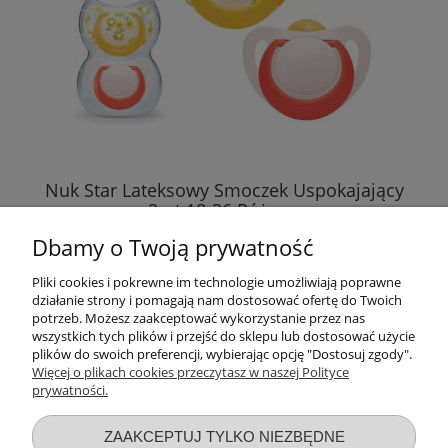
Nuk Star Lateksowy Smoczek Uspokajający
2szt 18-36 Różowy
Dbamy o Twoją prywatność
22,99 zł
Pliki cookies i pokrewne im technologie umożliwiają poprawne
działanie strony i pomagają nam dostosować ofertę do Twoich
DO KOSZYKA
potrzeb. Możesz zaakceptować wykorzystanie przez nas
wszystkich tych plików i przejść do sklepu lub dostosować użycie
plików do swoich preferencji, wybierając opcję "Dostosuj zgody".
Więcej o plikach cookies przeczytasz w naszej Polityce
prywatności.
Przydatne linki
ZAAKCEPTUJ TYLKO NIEZBĘDNE