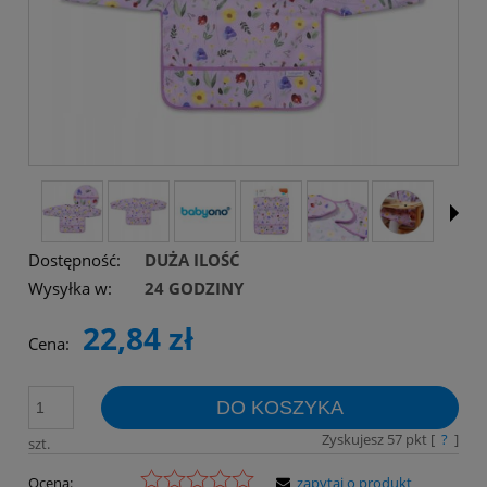
Dostępność:
DUŻA ILOŚĆ
Wysyłka w:
24 GODZINY
22,84 zł
Cena:
DO KOSZYKA
Zyskujesz
57
pkt [
?
]
szt.
Ocena:
zapytaj o produkt