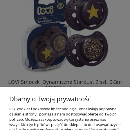
LOVI Smoczki Dynamiczne Stardust 2 szt. 0-3m
22/892 Fioletowe
Dbamy o Twoją prywatność
29,20 zł
Pliki cookies i pokrewne im technologie umożliwiają poprawne
działanie strony i pomagają nam dostosować ofertę do Twoich
DO KOSZYKA
potrzeb. Możesz zaakceptować wykorzystanie przez nas
wszystkich tych plików i przejść do sklepu lub dostosować użycie
plików do swoich preferencji, wybierając opcję "Dostosuj zgody".