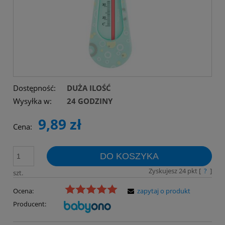
Dostępność:
DUŻA ILOŚĆ
Wysyłka w:
24 GODZINY
9,89 zł
Cena:
DO KOSZYKA
Zyskujesz
24
pkt [
?
]
szt.
Ocena:
zapytaj o produkt
Producent: