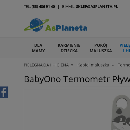
TEL:
(33) 486 91 40
| E-MAIL:
SKLEP@ASPLANETA.PL
DLA
KARMIENIE
POKÓJ
PIEL
MAMY
DZIECKA
MALUSZKA
I H
»
»
PIELĘGNACJA I HIGIENA
Kąpiel maluszka
Termo
ARTYKUŁY DLA ZWIERZĄT
BabyOno Termometr Pływa