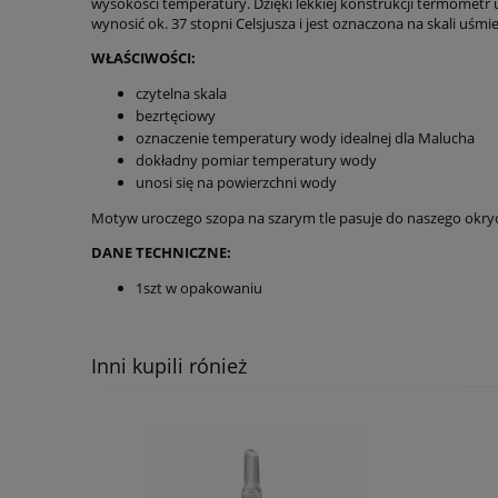
wysokości temperatury. Dzięki lekkiej konstrukcji termometr 
wynosić ok. 37 stopni Celsjusza i jest oznaczona na skali uśmi
WŁAŚCIWOŚCI:
czytelna skala
bezrtęciowy
oznaczenie temperatury wody idealnej dla Malucha
dokładny pomiar temperatury wody
unosi się na powierzchni wody
Motyw uroczego szopa na szarym tle pasuje do naszego okr
DANE TECHNICZNE:
1szt w opakowaniu
Inni kupili rónież