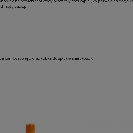
unosi się na powierzchni wody przez cały czas kąpieli, co pozwala na ciąg
echniętą buźką.
ycia bambusowego oraz kubka do spłukiwania włosów.