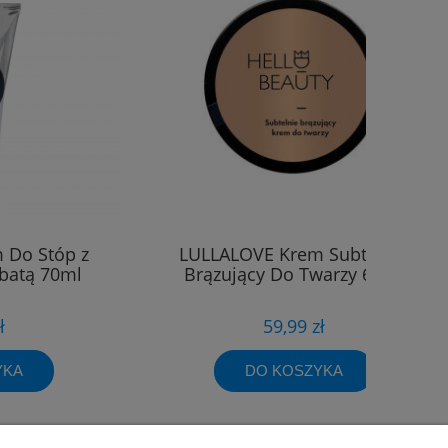
 Do Stóp z
LULLALOVE Krem Subtelnie
batą 70ml
Brązujący Do Twarzy 60ml
ł
59,99 zł
YKA
DO KOSZYKA