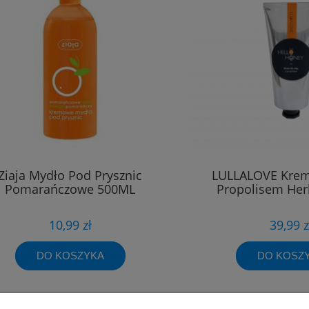
Ziaja Mydło Pod Prysznic
LULLALOVE Krem
Pomarańczowe 500ML
Propolisem Her
10,99 zł
39,99 z
DO KOSZYKA
DO KOSZ