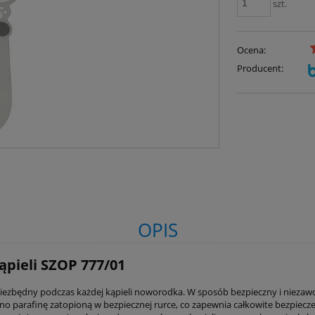
szt.
Ocena:
Producent:
OPIS
pieli SZOP 777/01
niezbędny podczas każdej kąpieli noworodka. W sposób bezpieczny i nieza
o parafinę zatopioną w bezpiecznej rurce, co zapewnia całkowite bezpieczeń