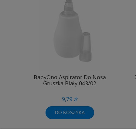
BabyOno Aspirator Do Nosa
Gruszka Biały 043/02
9,79 zł
DO KOSZYKA