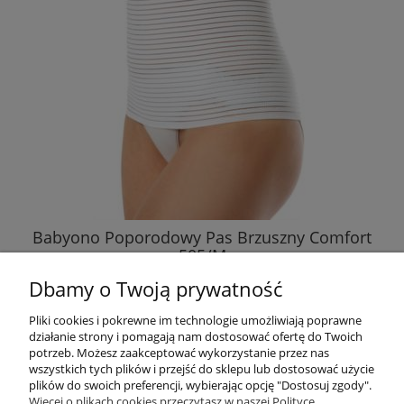
Babyono Poporodowy Pas Brzuszny Comfort
505/M
Dbamy o Twoją prywatność
57,76 zł
Pliki cookies i pokrewne im technologie umożliwiają poprawne
działanie strony i pomagają nam dostosować ofertę do Twoich
DO KOSZYKA
potrzeb. Możesz zaakceptować wykorzystanie przez nas
wszystkich tych plików i przejść do sklepu lub dostosować użycie
plików do swoich preferencji, wybierając opcję "Dostosuj zgody".
Więcej o plikach cookies przeczytasz w naszej Polityce