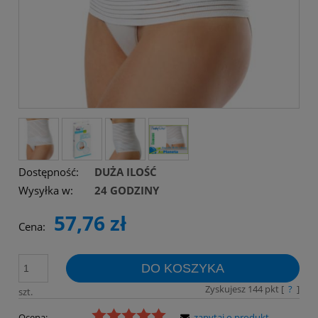
Dostępność:
DUŻA ILOŚĆ
Wysyłka w:
24 GODZINY
57,76 zł
Cena:
DO KOSZYKA
Zyskujesz
144
pkt [
?
]
szt.
Ocena:
zapytaj o produkt