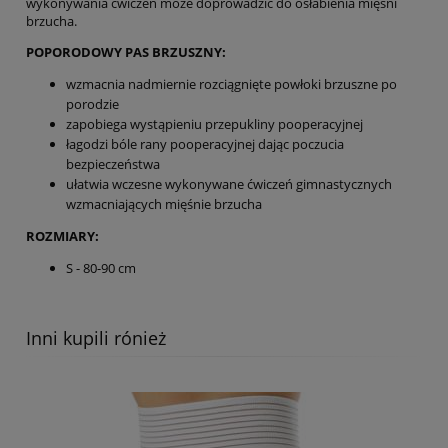
wykonywania ćwiczeń może doprowadzić do osłabienia mięśni
brzucha.
POPORODOWY PAS BRZUSZNY:
wzmacnia nadmiernie rozciągnięte powłoki brzuszne po
porodzie
zapobiega wystąpieniu przepukliny pooperacyjnej
łagodzi bóle rany pooperacyjnej dając poczucia
bezpieczeństwa
ułatwia wczesne wykonywane ćwiczeń gimnastycznych
wzmacniających mięśnie brzucha
ROZMIARY:
S - 80-90 cm
Inni kupili rónież