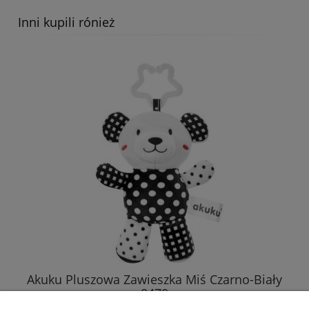
Inni kupili rónież
Balibazoo Zawieszka Zebra Zoya Z Pozytywką
84810
46,89 zł
DO KOSZYKA
Akuku Pluszowa Zawieszka Miś Czarno-Biały
0470