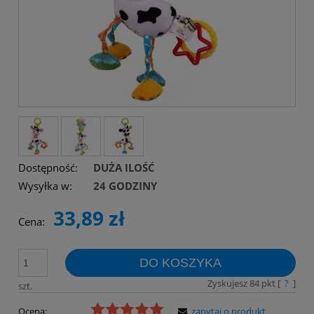
Dostępność:
DUŻA ILOŚĆ
Wysyłka w:
24 GODZINY
33,89 zł
Cena:
DO KOSZYKA
Zyskujesz
84
pkt [
?
]
szt.
Ocena:
zapytaj o produkt