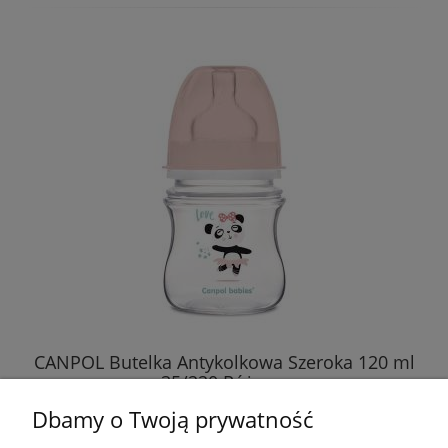
CANPOL Butelka Antykolkowa Szeroka 120 ml
35/220 Różowa
Dbamy o Twoją prywatność
18,90 zł