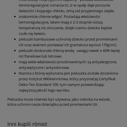
termoregulacyjne: oznacza to, iż w upały daje poczucie
świeżości i kojącego chłodu, zimą zaś przyjemnego ciepła.
znakomicie chłonie wilgoć Posiadają właściwości
termoregulacyjne, latem mają o 2-3 stopnie niższą
temperaturę niż otoczenie, dzięki czemu dziecko będzie
czuło się świeżo.
pieluszki bambusowe uchronią dziecko przed promieniami
UV oraz wiatrem ponieważ ich gramatura wynosi 170g/m2.
pieluszki doskonale chłoną wodę, uwagą nawet o 60% lepiej
niż flanelowe lub tetrowe.
mają wiele właściwości prozdrowotnych: są antyalergiczne,
antyseptyczne i antyodorowe.
tkanina z której wykonana jest pieluszka została doceniona
przez Instytut Włókiennictwa, który przyznał jej Certyfikat
Oeko-Tex Standard 100. tym samym potwierdzając
najwyższą jakość tego wyrobu.
Pieluszka może również być używana, jako osłonka na wózek,
która uchroni nasze dzieciątko przed promieniami UV.
Inni kupili rónież