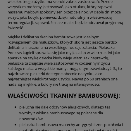
wielokrotnego użytku ma szeroki zakres zastosowań: Przede
wszystkim możemy ją stosować, jako otulacz, który zapewni
naszemu malcowi spokojny sen przez całą noc. W ciepłe dni może
służyć, jako kocyk, ponieważ dzięki naturalnym właściwością
termoregulacji, zapewni, że nasz malec będzie odczuwał przyjemną
świeżość.
Miękka i delikatna tkanina bambusowa jest idealnym
rozwiązaniem dla maluszków, których skóra jest jeszcze bardzo
delikatna i narażona na wszelkiego rodzaju zatarcia. Pieluszka
Podczas kąpieli sprawdza się jako myjka, albo w wietrzne dni jako
apaszka na szyjkę dziecka kiedy wieje wiatr. Tak naprawdę,
pieluszka ta znajdzie wiele zastosowań w codziennym życiu
każdego malca, a wszystkie mamy, mogą o tym zaświadczyć. Są to
najzdrowsze pieluszki dostępne obecnie na rynku, a co
najważniejsze wielokrotnego użytku. Nawet po 50 praniach one
nadal są miękkie, a kolory nie tracą na intensywności.
WŁAŚCIWOŚCI TKANINY BAMBUSOWEJ:
pielucha nie daje odczynów alergicznych, dlatego też
wyroby z włókna bambusowego są polecane dla
noworodków
pieluszka bambusowa ma cechy antygrzybiczne: pochłania i
neutralizuje nieprzyjemne zapachy - posiada właściwości