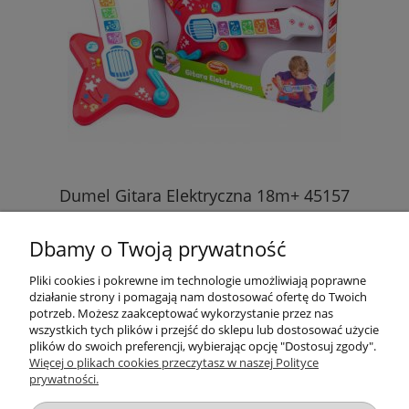
Dumel Gitara Elektryczna 18m+ 45157
Dbamy o Twoją prywatność
59,89 zł
Pliki cookies i pokrewne im technologie umożliwiają poprawne
działanie strony i pomagają nam dostosować ofertę do Twoich
DO KOSZYKA
potrzeb. Możesz zaakceptować wykorzystanie przez nas
wszystkich tych plików i przejść do sklepu lub dostosować użycie
plików do swoich preferencji, wybierając opcję "Dostosuj zgody".
Więcej o plikach cookies przeczytasz w naszej Polityce
prywatności.
Przydatne linki