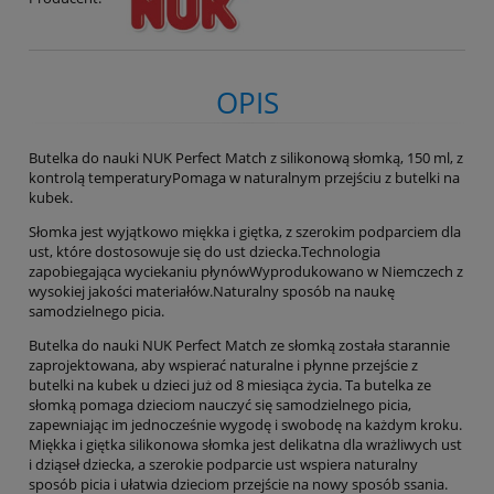
OPIS
Butelka do nauki NUK Perfect Match z silikonową słomką, 150 ml, z
kontrolą temperaturyPomaga w naturalnym przejściu z butelki na
kubek.
Słomka jest wyjątkowo miękka i giętka, z szerokim podparciem dla
ust, które dostosowuje się do ust dziecka.Technologia
zapobiegająca wyciekaniu płynówWyprodukowano w Niemczech z
wysokiej jakości materiałów.Naturalny sposób na naukę
samodzielnego picia.
Butelka do nauki NUK Perfect Match ze słomką została starannie
zaprojektowana, aby wspierać naturalne i płynne przejście z
butelki na kubek u dzieci już od 8 miesiąca życia. Ta butelka ze
słomką pomaga dzieciom nauczyć się samodzielnego picia,
zapewniając im jednocześnie wygodę i swobodę na każdym kroku.
Miękka i giętka silikonowa słomka jest delikatna dla wrażliwych ust
i dziąseł dziecka, a szerokie podparcie ust wspiera naturalny
sposób picia i ułatwia dzieciom przejście na nowy sposób ssania.