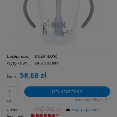
Dostępność:
DUŻA ILOŚĆ
Wysyłka w:
24 GODZINY
58,68 zł
Cena:
DO KOSZYKA
Zyskujesz
146
pkt [
?
]
szt.
Ocena:
zapytaj o produkt
Producent: