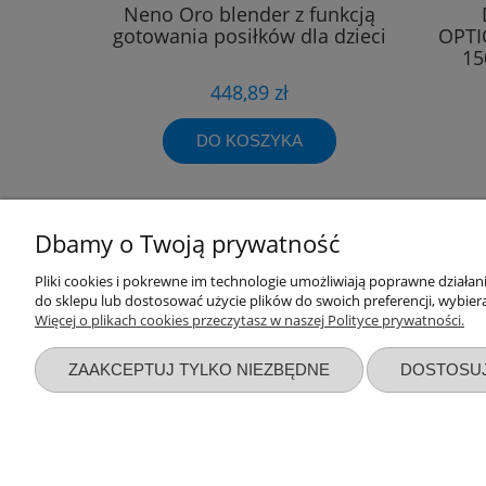
Neno Oro blender z funkcją
gotowania posiłków dla dzieci
OPTI
15
448,89 zł
DO KOSZYKA
Dbamy o Twoją prywatność
Pliki cookies i pokrewne im technologie umożliwiają poprawne działa
Przydatne linki
Warunki z
do sklepu lub dostosować użycie plików do swoich preferencji, wybiera
Więcej o plikach cookies przeczytasz w naszej Polityce prywatności.
Nowości
Regulaminy
Promocje
Zwroty i re
ZAAKCEPTUJ TYLKO NIEZBĘDNE
DOSTOSU
Wyprawka dla noworodka
Polityka pr
Zbieraj punkty za zakupy
Formy płatn
Blog sklepu AsPlaneta
Czas i kosz