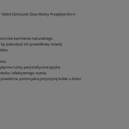
® 160ml (Smoczek Slow Wolny Przepływ 0m+)
wzorców karmienia naturalnego
 by pobudzać ich prawidłowy rozwój
mleka
aniu
łynne ruchy perystaltyczne języka
iecko i efektywnego ssania
powietrza, potencjalną przyczynę kolek u dzieci