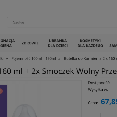
ĘGNACJA
UBRANKA
KOSMETYKI
ZDROWIE
IGIENA
DLA DZIECI
DLA KAŻDEGO
SA
»
»
lki
Pojemność 100ml - 190ml
Butelka do Karmienia 2 x 16
 160 ml + 2x Smoczek Wolny Pr
Dostępność:
Wysyłka w:
67,8
Cena: