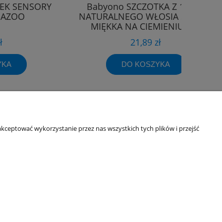
EK SENSORY
Babyono SZCZOTKA Z 100 %
BAZOO
NATURALNEGO WŁOSIA ŚRENIO
MIĘKKA NA CIEMIENIUCHE
ł
21,89 zł
YKA
DO KOSZYKA
kceptować wykorzystanie przez nas wszystkich tych plików i przejść
Informacje o sklepie
O firmie
Odbiory osobiste
Dane kontaktowe
Kontakt