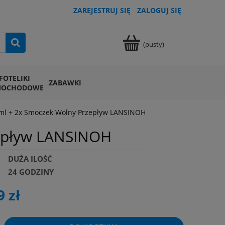
ZAREJESTRUJ SIĘ
ZALOGUJ SIĘ
(pusty)
FOTELIKI
ZABAWKI
MOCHODOWE
0 ml + 2x Smoczek Wolny Przepływ LANSINOH
zepływ LANSINOH
DUŻA ILOŚĆ
24 GODZINY
9 zł