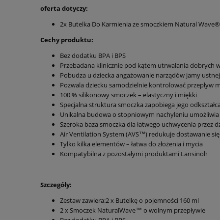
oferta dotyczy:
2x Butelka Do Karmienia ze smoczkiem Natural Wave
Cechy produktu:
Bez dodatku BPA i BPS
Przebadana klinicznie pod kątem utrwalania dobrych 
Pobudza u dziecka angażowanie narządów jamy ustnej
Pozwala dziecku samodzielnie kontrolować przepływ 
100 % silikonowy smoczek – elastyczny i miękki
Specjalna struktura smoczka zapobiega jego odkształc
Unikalna budowa o stopniowym nachyleniu umożliwia p
Szeroka baza smoczka dla łatwego uchwycenia przez dz
Air Ventilation System (AVS™) redukuje dostawanie się 
Tylko kilka elementów – łatwa do złożenia i mycia
Kompatybilna z pozostałymi produktami Lansinoh
Szczegóły:
Zestaw zawiera:2 x Butelkę o pojemności 160 ml
2 x Smoczek NaturalWave™ o wolnym przepływie