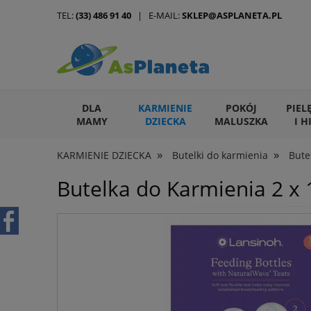
TEL:
(33) 486 91 40
| E-MAIL:
SKLEP@ASPLANETA.PL
DLA
KARMIENIE
POKÓJ
PIEL
MAMY
DZIECKA
MALUSZKA
I H
»
»
KARMIENIE DZIECKA
Butelki do karmienia
Bute
ARTYKUŁY DLA ZWIERZĄT
Butelka do Karmienia 2 x