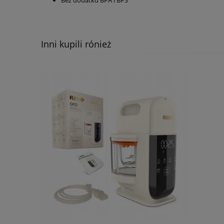
Bez dodatku BPA i BPS
Inni kupili rónież