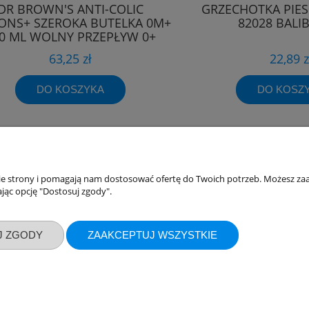
DR BROWN'S ANTI-COLIC
GRZECHOTKA PIES
ONS+ SZEROKA BUTELKA 0M+
82028 BALI
0 ML WOLNY PRZEPŁYW 0+
63,25 zł
22,89 z
DO KOSZYKA
DO KOSZ
nie strony i pomagają nam dostosować ofertę do Twoich potrzeb. Możesz zaa
akupów
Moje konto
jąc opcję "Dostosuj zgody".
Twoje zamówienia
klamacje
Ustawienia konta
J ZGODY
ZAAKCEPTUJ WSZYSTKIE
ywatności
Przechowalnia
ości
ty dostawy
Sklep internetowy Shoper.pl