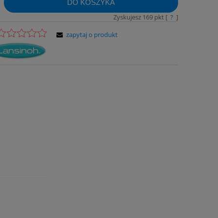
DO KOSZYKA
Zyskujesz
169
pkt [
?
]
zapytaj o produkt