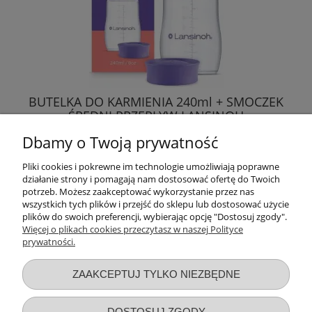
BUTELKA DO KARMIENIA 240ml + SMOCZEK
ŚREDNI PRZEPŁYW LANSINOH
Dbamy o Twoją prywatność
39,89 zł
Pliki cookies i pokrewne im technologie umożliwiają poprawne
działanie strony i pomagają nam dostosować ofertę do Twoich
DO KOSZYKA
potrzeb. Możesz zaakceptować wykorzystanie przez nas
wszystkich tych plików i przejść do sklepu lub dostosować użycie
plików do swoich preferencji, wybierając opcję "Dostosuj zgody".
Więcej o plikach cookies przeczytasz w naszej Polityce
prywatności.
Przydatne linki
ZAAKCEPTUJ TYLKO NIEZBĘDNE
Warunki zakupów
DOSTOSUJ ZGODY