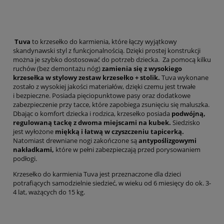
Tuva
to krzesełko do karmienia, które łączy wyjątkowy
skandynawski styl z funkcjonalnością. Dzięki prostej konstrukcji
można je szybko dostosować do potrzeb dziecka. Za pomocą kilku
ruchów (bez demontażu nóg)
zamienia się z wysokiego
krzesełka w stylowy zestaw krzesełko + stolik.
Tuva wykonane
zostało z wysokiej jakości materiałów, dzięki czemu jest trwałe
i bezpieczne. Posiada pięciopunktowe pasy oraz dodatkowe
zabezpieczenie przy tacce, które zapobiega zsunięciu się maluszka.
Dbając o komfort dziecka i rodzica, krzesełko posiada
podwójną,
regulowaną tackę z dwoma miejscami na kubek.
Siedzisko
jest wyłożone
miękką i łatwą w czyszczeniu tapicerką.
Natomiast drewniane nogi zakończone są
antypoślizgowymi
nakładkami,
które w pełni zabezpieczają przed porysowaniem
podłogi.
Krzesełko do karmienia Tuva jest przeznaczone dla dzieci
potrafiących samodzielnie siedzieć, w wieku od 6 miesięcy do ok. 3-
4 lat, ważących do 15 kg.