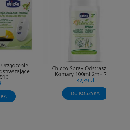
 Urządzenie
Chicco Spray Odstraszający
dstraszające
Komary 100ml 2m+ 7784
913
32,89 zł
ł
DO KOSZYKA
YKA