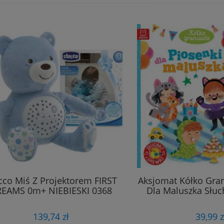
cco Miś Z Projektorem FIRST
Aksjomat Kółko Gran
EAMS 0m+ NIEBIESKI 0368
Dla Maluszka Słuch
139,74 zł
39,99 z