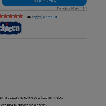
DO KOSZYKA
Zyskujesz
99
pkt [
?
]
zapytaj o produkt
dzenia pozwala na użycie go w każdym miejscu.
 jego użyciu. Zużywa mało energii.