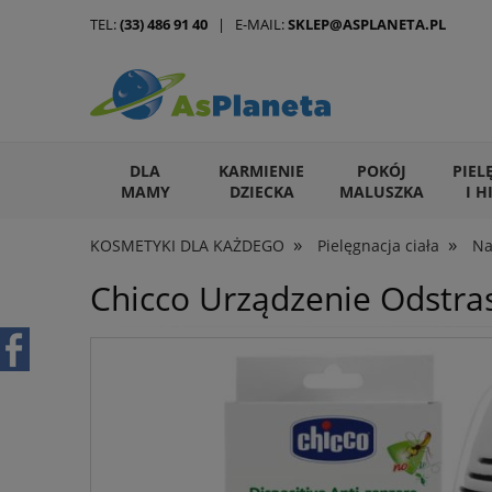
TEL:
(33) 486 91 40
| E-MAIL:
SKLEP@ASPLANETA.PL
DLA
KARMIENIE
POKÓJ
PIEL
MAMY
DZIECKA
MALUSZKA
I H
»
»
KOSMETYKI DLA KAŻDEGO
Pielęgnacja ciała
Na
ARTYKUŁY DLA ZWIERZĄT
Chicco Urządzenie Odstra