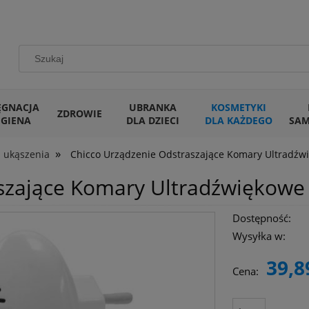
ĘGNACJA
UBRANKA
KOSMETYKI
ZDROWIE
IGIENA
DLA DZIECI
DLA KAŻDEGO
SA
»
 ukąszenia
Chicco Urządzenie Odstraszające Komary Ultradźw
szające Komary Ultradźwiękowe
Dostępność:
Wysyłka w:
39,8
Cena: