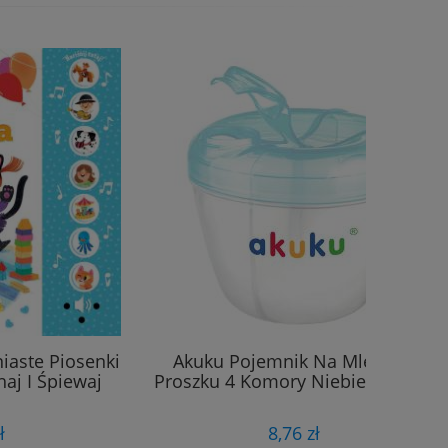
iaste Piosenki
Akuku Pojemnik Na Mleko W
aj I Śpiewaj
Proszku 4 Komory Niebieski 0461
ł
8,76 zł