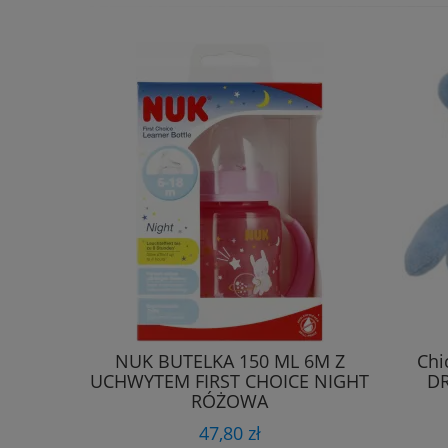
Chicco Łagodzący Sztyft Na
Komary Po Ukąszeniu Komara
10ml 2m+ 0897
18,89 zł
DO KOSZYKA
NUK BUTELKA 150 ML 6M Z
Chi
UCHWYTEM FIRST CHOICE NIGHT
DR
RÓŻOWA
47,80 zł