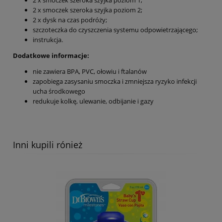
2 x smoczek szeroka szyjka poziom 2;
2 x dysk na czas podróży;
szczoteczka do czyszczenia systemu odpowietrzającego;
instrukcja.
Dodatkowe informacje:
nie zawiera BPA, PVC, ołowiu i ftalanów
zapobiega zasysaniu smoczka i zmniejsza ryzyko infekcji
ucha środkowego
redukuje kolkę, ulewanie, odbijanie i gazy
Inni kupili rónież