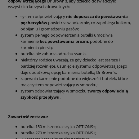
odpowietrzającego
Dr Brown′s, aby dziecko doświadczyło
wszystkich korzyści zdrowotnych:
system odpowietrzający
nie dopuszcza do powstawania
pęcherzyków
powietrza w pokarmie, co zapobiega kolkom,
odbijaniu i gromadzeniu gazów;
system pełnego odpowietrzenia butelki umożliwia
karmienie
bez powstawania próżni
, podobne do
karmienia piersią;
butelka nie zaburza odruchu ssania.
niektórzy rodzice uważają, że gdy dziecko jest starsze i
bardziej rozwinięte, usunięcie systemu odpowietrzającego
daje dodatkową opcję karmienia butelką Dr Brown′s:
zapewnia karmienie podobne do większości butelek, które
mają system odpowietrzający w smoczku;
system odpowietrzający w smoczku
tworzy odpowiednią
szybkość przepływu
.
Zawartość zestawu:
butelka 150 ml szeroka szyjka OPTIONS+;
butelka 270 ml szeroka szyjka OPTIONS+;
2 x smoczek szeroka szyjka poziom 1;