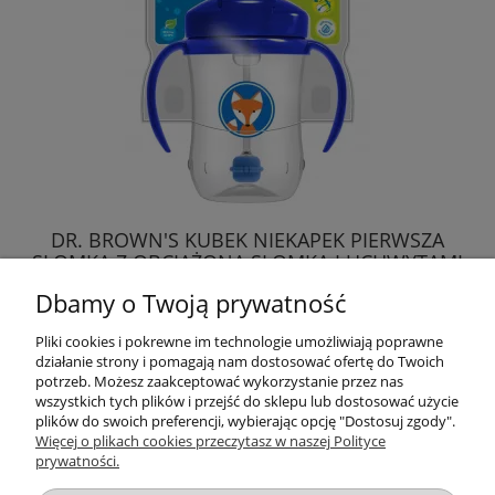
DR. BROWN'S KUBEK NIEKAPEK PIERWSZA
SŁOMKA Z OBCIĄŻONĄ SŁOMKĄ I UCHWYTAMI
Dbamy o Twoją prywatność
46,51 zł
Pliki cookies i pokrewne im technologie umożliwiają poprawne
działanie strony i pomagają nam dostosować ofertę do Twoich
DO KOSZYKA
potrzeb. Możesz zaakceptować wykorzystanie przez nas
wszystkich tych plików i przejść do sklepu lub dostosować użycie
plików do swoich preferencji, wybierając opcję "Dostosuj zgody".
Więcej o plikach cookies przeczytasz w naszej Polityce
prywatności.
Przydatne linki