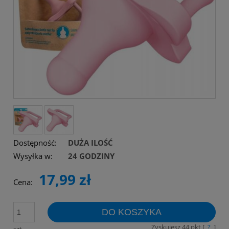
Dostępność:
DUŻA ILOŚĆ
Wysyłka w:
24 GODZINY
17,99 zł
Cena:
DO KOSZYKA
Zyskujesz
44
pkt [
?
]
szt.