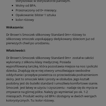
sterylizować w sterylizatorze parowym.
Wolny od BPA.
Przeznaczony od 0+ miesięcy.
Opakowanie: blister 1 sztuka
kolor różowy
Wskazania:
Dr Brown's Smoczek silikonowy Standard 0m+ różowy to
silikonowy smoczek uspokajający dedykowany dzieciom już od
pierwszych chwil po urodzeniu.
Właściwości:
Dr Brown's Smoczek silikonowy Standard 0m+ został w całości
wykonany z silikonu klasy medycznej. Posiada
wyprofilowaną tarczkę, która pozostawia miejsce na nos i policzki
dziecka. Znajdują się w niej otwory umożliwiające swobodne
oddychanie i przepływ powietrza co przeciwdziała podrażnieniom
skóry. Jest to smoczek lekki i prosty w obsłudze. Jego kształt
podobny jest do butelki standard i umożliwia komfortowe ssanie.
Smoczek jest łatwy w użyciu i czyszczeniu - nadaje się do mycia w
zmywarce na górnej półce. Należy go wymieniać po ok. 1-2
miesiącach. Produkt wolny od BPA i dostępny w dwóch wersjach
kolorystycznych. Tu: kolor różowy.