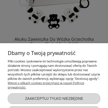
Akuku Zawieszka Do Wózka Grzechotka
Czarno-Białe Misie 0468
Dbamy o Twoją prywatność
18,99 zł
Pliki cookies i pokrewne im technologie umożliwiają poprawne
działanie strony i pomagają nam dostosować ofertę do Twoich
DO KOSZYKA
potrzeb. Możesz zaakceptować wykorzystanie przez nas
wszystkich tych plików i przejść do sklepu lub dostosować użycie
plików do swoich preferencji, wybierając opcję "Dostosuj zgody".
Więcej o plikach cookies przeczytasz w naszej Polityce
prywatności.
Przydatne linki
ZAAKCEPTUJ TYLKO NIEZBĘDNE
Warunki zakupów