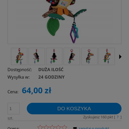
Dostępność:
DUŻA ILOŚĆ
Wysyłka w:
24 GODZINY
64,00 zł
Cena:
DO KOSZYKA
Zyskujesz
160
pkt [
?
]
szt.
Ocena:
zapytaj o produkt