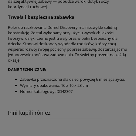
dalszej aktywnej zabawy — pobudza wzrok, dotyk i uczy
koordynacji ruchowej.
Trwała i bezpieczna zabawka
Roler do raczkowania Dumel Discovery ma niezwykle solidną
konstrukcję. Został wykonany przy użyciu wysokich jakości
tworzyw, dzięki czemu jest trwały oraz w pełni bezpieczny dla
dziecka. Stanowi doskonały wybór dla rodziców, którzy chcą
wspierać rozwój swojej pociechy poprzez zabawę, dostarczając mu
jednocześnie mnóstwa zadowolenia. To świetny prezent na każdą
okazję.
DANE TECHNICZNE:
Zabawka przeznaczona dla dzieci powyżej 6 miesiąca życia.
Wymiary opakowania: 16 x 16 x 23 cm
Numer katalogowy: DD42307
Inni kupili rónież