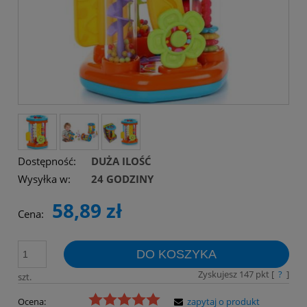
Dostępność:
DUŻA ILOŚĆ
Wysyłka w:
24 GODZINY
58,89 zł
Cena:
DO KOSZYKA
Zyskujesz
147
pkt [
?
]
szt.
Ocena:
zapytaj o produkt