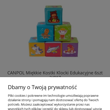
CANPOL Miękkie Kostki Klocki Edukacyjne 6szt
2/817
Dbamy o Twoją prywatność
28,45 zł
Pliki cookies i pokrewne im technologie umożliwiają poprawne
działanie strony i pomagają nam dostosować ofertę do Twoich
DO KOSZYKA
potrzeb. Możesz zaakceptować wykorzystanie przez nas
wszystkich tych plików i przejść do sklepu lub dostosować użycie