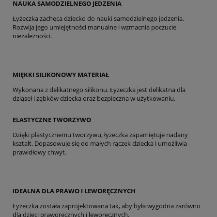
NAUKA SAMODZIELNEGO JEDZENIA
Łyżeczka zachęca dziecko do nauki samodzielnego jedzenia.
Rozwija jego umiejętności manualne i wzmacnia poczucie
niezależności.
MIĘKKI SILIKONOWY MATERIAŁ
Wykonana z delikatnego silikonu. Łyżeczka jest delikatna dla
dziąseł i ząbków dziecka oraz bezpieczna w użytkowaniu.
ELASTYCZNE TWORZYWO
Dzięki plastycznemu tworzywu, łyżeczka zapamiętuje nadany
kształt. Dopasowuje się do małych rączek dziecka i umożliwia
prawidłowy chwyt.
IDEALNA DLA PRAWO I LEWORĘCZNYCH
Łyżeczka została zaprojektowana tak, aby była wygodna zarówno
dla dzieci praworęcznych i leworęcznych.