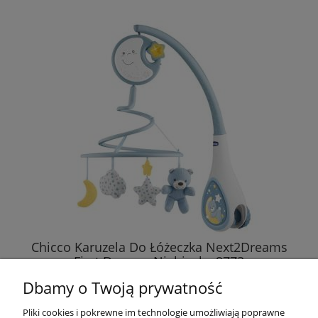
Chicco Karuzela Do Łóżeczka Next2Dreams
First Dreams Niebieska 9772
Dbamy o Twoją prywatność
174,87 zł
Pliki cookies i pokrewne im technologie umożliwiają poprawne