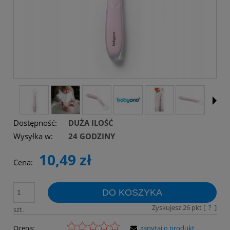
Dostępność:
DUŻA ILOŚĆ
Wysyłka w:
24 GODZINY
10,49 zł
Cena:
DO KOSZYKA
Zyskujesz
26
pkt [
?
]
szt.
Ocena:
zapytaj o produkt