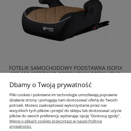
FOTELIK SAMOCHODOWY PODSTAWKA ISOFIX
125-150 SIEDZISKO PODDUPNIK PODKŁADKA
Dbamy o Twoją prywatność
149,00 zł
Pliki cookies i pokrewne im technologie umożliwiają poprawne
działanie strony i pomagają nam dostosować ofertę do Twoich
DO KOSZYKA
potrzeb. Możesz zaakceptować wykorzystanie przez nas
wszystkich tych plików i przejść do sklepu lub dostosować użycie
plików do swoich preferencji, wybierając opcję "Dostosuj zgody".
Więcej o plikach cookies przeczytasz w naszej Polityce
prywatności.
Przydatne linki