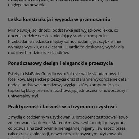
nagłego hamowania.
Lekka konstrukcja i wygoda w przenoszeniu
Mimo swojej solidności, podstawka jest wyjątkowo lekka, co
docenią rodzice często zmieniający środek transportu.
Przekładanie siedziska między samochodami jest szybkie i nie
wymaga wysiłku, dzięki czemu Guardio to doskonały wybór dla
mobilnych rodzin oraz dziadków.
Ponadczasowy design i eleganckie przeszycia
Estetyka IslaBaby Guardio wyróżnia się na tle standardowych
fotelików. Eleganckie przeszycia oraz staranne wykończenie detali
nadają podstawce prestiżowy wygląd, który komponuje się z
tapicerką klasy premium, zachowując jednocześnie nowoczesny i
uniwersalny styl.
Praktyczność i łatwość w utrzymaniu czystości
Z myślą o codziennym użytkowaniu, producent zastosował łatwo
zdejmowaną tapicerkę. Materiał można szybko odpiąć i wyprać,
co pozwala na zachowanie nienagannej higieny i świeżości przez
cały okres eksploatacji, nawet przy intensywnym użytkowaniu