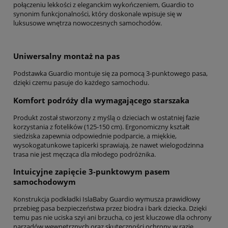
połączeniu lekkości z eleganckim wykończeniem, Guardio to
synonim funkcjonalności, który doskonale wpisuje się w
luksusowe wnętrza nowoczesnych samochodów.
Uniwersalny montaż na pas
Podstawka Guardio montuje się za pomocą 3-punktowego pasa,
dzięki czemu pasuje do każdego samochodu.
Komfort podróży dla wymagającego starszaka
Produkt został stworzony z myślą o dzieciach w ostatniej fazie
korzystania z fotelików (125-150 cm). Ergonomiczny kształt
siedziska zapewnia odpowiednie podparcie, a miękkie,
wysokogatunkowe tapicerki sprawiają, że nawet wielogodzinna
trasa nie jest męcząca dla młodego podróżnika.
Intuicyjne zapięcie 3-punktowym pasem
samochodowym
Konstrukcja podkładki IslaBaby Guardio wymusza prawidłowy
przebieg pasa bezpieczeństwa przez biodra i bark dziecka. Dzięki
temu pas nie uciska szyi ani brzucha, co jest kluczowe dla ochrony
narządów wewnętrznych oraz skuteczności ochrony w razie