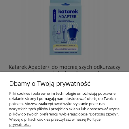
Katarek Adapter+ do mocniejszych odkurzaczy
pionowych (w tym Samsung)
Dbamy o Twoją prywatność
29,89 zł
Pliki cookies i pokrewne im technologie umożliwiają poprawne
działanie strony i pomagają nam dostosować ofertę do Twoich
DO KOSZYKA
potrzeb. Możesz zaakceptować wykorzystanie przez nas
wszystkich tych plików i przejść do sklepu lub dostosować użycie
plików do swoich preferencji, wybierając opcję "Dostosuj zgody".
Więcej o plikach cookies przeczytasz w naszej Polityce
prywatności.
Przydatne linki