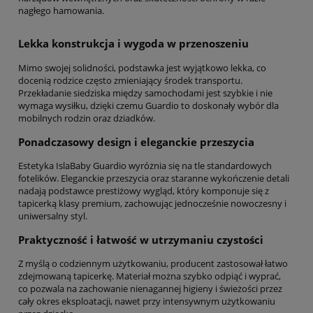
nagłego hamowania.
Lekka konstrukcja i wygoda w przenoszeniu
Mimo swojej solidności, podstawka jest wyjątkowo lekka, co
docenią rodzice często zmieniający środek transportu.
Przekładanie siedziska między samochodami jest szybkie i nie
wymaga wysiłku, dzięki czemu Guardio to doskonały wybór dla
mobilnych rodzin oraz dziadków.
Ponadczasowy design i eleganckie przeszycia
Estetyka IslaBaby Guardio wyróżnia się na tle standardowych
fotelików. Eleganckie przeszycia oraz staranne wykończenie detali
nadają podstawce prestiżowy wygląd, który komponuje się z
tapicerką klasy premium, zachowując jednocześnie nowoczesny i
uniwersalny styl.
Praktyczność i łatwość w utrzymaniu czystości
Z myślą o codziennym użytkowaniu, producent zastosował łatwo
zdejmowaną tapicerkę. Materiał można szybko odpiąć i wyprać,
co pozwala na zachowanie nienagannej higieny i świeżości przez
cały okres eksploatacji, nawet przy intensywnym użytkowaniu