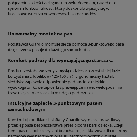
połączeniu lekkości z eleganckim wykończeniem, Guardio to
synonim funkcjonalności, który doskonale wpisuje się w
luksusowe wnętrza nowoczesnych samochodów.
Uniwersalny montaż na pas
Podstawka Guardio montuje się za pomocą 3-punktowego pasa,
dzięki czemu pasuje do każdego samochodu.
Komfort podróży dla wymagającego starszaka
Produkt został stworzony z myślą o dzieciach w ostatniej fazie
korzystania z fotelików (125-150 cm). Ergonomiczny kształt
siedziska zapewnia odpowiednie podparcie, a miękkie,
wysokogatunkowe tapicerki sprawiają, że nawet wielogodzinna
trasa nie jest męcząca dla młodego podróżnika.
Intuicyjne zapięcie 3-punktowym pasem
samochodowym
Konstrukcja podkładki IslaBaby Guardio wymusza prawidłowy
przebieg pasa bezpieczeństwa przez biodra i bark dziecka. Dzięki
temu pas nie uciska szyi ani brzucha, co jest kluczowe dla ochrony
narządów wewnętrznych oraz skuteczności ochrony w razie