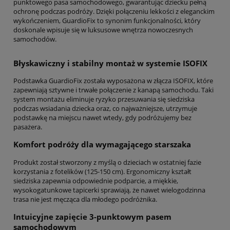
punktowego pasa samochodowego, gwarantując dziecku pełną
ochronę podczas podróży. Dzięki połączeniu lekkości z eleganckim
wykończeniem, GuardioFix to synonim funkcjonalności, który
doskonale wpisuje się w luksusowe wnętrza nowoczesnych
samochodów.
Błyskawiczny i stabilny montaż w systemie ISOFIX
Podstawka GuardioFix została wyposażona w złącza ISOFIX, które
zapewniają sztywne i trwałe połączenie z kanapą samochodu. Taki
system montażu eliminuje ryzyko przesuwania się siedziska
podczas wsiadania dziecka oraz, co najważniejsze, utrzymuje
podstawkę na miejscu nawet wtedy, gdy podróżujemy bez
pasażera.
Komfort podróży dla wymagającego starszaka
Produkt został stworzony z myślą o dzieciach w ostatniej fazie
korzystania z fotelików (125-150 cm). Ergonomiczny kształt
siedziska zapewnia odpowiednie podparcie, a miękkie,
wysokogatunkowe tapicerki sprawiają, że nawet wielogodzinna
trasa nie jest męcząca dla młodego podróżnika.
Intuicyjne zapięcie 3-punktowym pasem
samochodowym