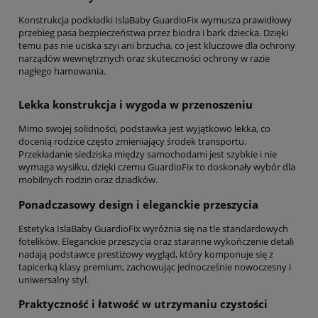
Konstrukcja podkładki IslaBaby GuardioFix wymusza prawidłowy
przebieg pasa bezpieczeństwa przez biodra i bark dziecka. Dzięki
temu pas nie uciska szyi ani brzucha, co jest kluczowe dla ochrony
narządów wewnętrznych oraz skuteczności ochrony w razie
nagłego hamowania.
Lekka konstrukcja i wygoda w przenoszeniu
Mimo swojej solidności, podstawka jest wyjątkowo lekka, co
docenią rodzice często zmieniający środek transportu.
Przekładanie siedziska między samochodami jest szybkie i nie
wymaga wysiłku, dzięki czemu GuardioFix to doskonały wybór dla
mobilnych rodzin oraz dziadków.
Ponadczasowy design i eleganckie przeszycia
Estetyka IslaBaby GuardioFix wyróżnia się na tle standardowych
fotelików. Eleganckie przeszycia oraz staranne wykończenie detali
nadają podstawce prestiżowy wygląd, który komponuje się z
tapicerką klasy premium, zachowując jednocześnie nowoczesny i
uniwersalny styl.
Praktyczność i łatwość w utrzymaniu czystości