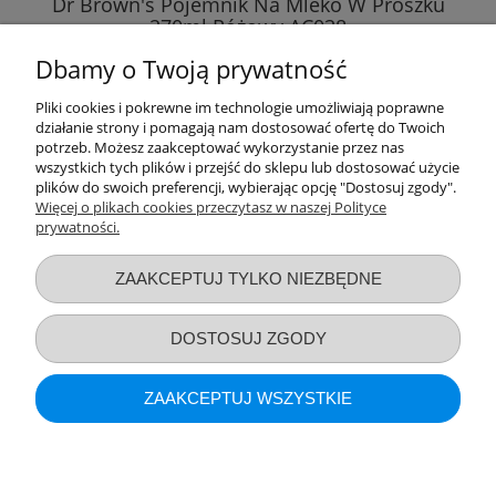
Dr Brown's Pojemnik Na Mleko W Proszku
270ml Różowy AC038
Dbamy o Twoją prywatność
25,99 zł
Pliki cookies i pokrewne im technologie umożliwiają poprawne
działanie strony i pomagają nam dostosować ofertę do Twoich
DO KOSZYKA
potrzeb. Możesz zaakceptować wykorzystanie przez nas
wszystkich tych plików i przejść do sklepu lub dostosować użycie
plików do swoich preferencji, wybierając opcję "Dostosuj zgody".
Więcej o plikach cookies przeczytasz w naszej Polityce
prywatności.
Przydatne linki
ZAAKCEPTUJ TYLKO NIEZBĘDNE
Warunki zakupów
DOSTOSUJ ZGODY
Moje konto
ZAAKCEPTUJ WSZYSTKIE
Informacje o sklepie
POKAŻ PEŁNĄ WERSJĘ STRONY