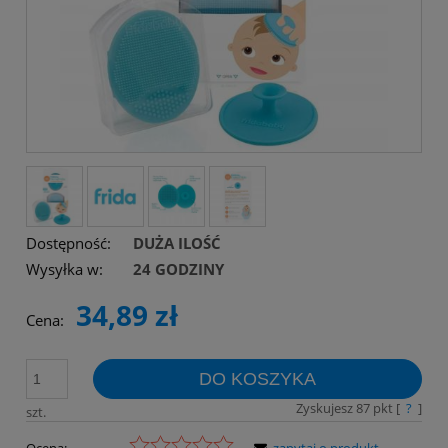
Dostępność:
DUŻA ILOŚĆ
Wysyłka w:
24 GODZINY
34,89 zł
Cena:
DO KOSZYKA
Zyskujesz
87
pkt [
?
]
szt.
Ocena:
zapytaj o produkt