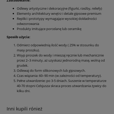
Zastosowanie:
Odlewy artystyczne i dekoracyjne (figurki, rzeźby, reliefy)
Elementy architektury wnętrz i detale gipsowe premium
Repliki i prototypy wymagające wysokiej dokładności
odwzorowania
Produkty imitujące porcelanę lub ceramikę
Sposób użycia:
Odmierz odpowiednią ilość wody ( 25% w stosunku do
masy proszku).
Wsyp proszek do wody i mieszaj ręcznie lub mechanicznie
przez 2–3 minuty, aż uzyskasz jednorodną masę, wolną od
grudek.
Odlewaj do form silikonowych lub gipsowych.
Czas wiązania: 60–90 min (w zależności od temperatury).
Pełne utwardzenie: po 3-5 dniach. Suszenie w temperaturze
40-70 stopni Celsjusza skraca proces utwardzania żywicy do
kilku dni.
Inni kupili rónież