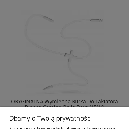
ORYGINALNA Wymienna Rurka Do Laktatora
Bianco Camino Bella Twin NENO
Dbamy o Twoją prywatność
20,89 zł
Pliki cookies i pokrewne im technologie umożliwiają poprawne