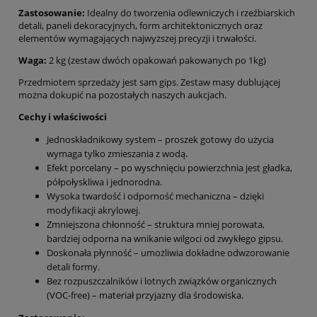
Zastosowanie:
Idealny do tworzenia odlewniczych i rzeźbiarskich
detali, paneli dekoracyjnych, form architektonicznych oraz
elementów wymagających najwyższej precyzji i trwałości.
Waga:
2 kg (zestaw dwóch opakowań pakowanych po 1kg)
Przedmiotem sprzedaży jest sam gips. Zestaw masy dublującej
można dokupić na pozostałych naszych aukcjach.
Cechy i właściwości
Jednoskładnikowy system – proszek gotowy do użycia
wymaga tylko zmieszania z wodą.
Efekt porcelany – po wyschnięciu powierzchnia jest gładka,
półpołyskliwa i jednorodna.
Wysoka twardość i odporność mechaniczna – dzięki
modyfikacji akrylowej.
Zmniejszona chłonność – struktura mniej porowata,
bardziej odporna na wnikanie wilgoci od zwykłego gipsu.
Doskonała płynność – umożliwia dokładne odwzorowanie
detali formy.
Bez rozpuszczalników i lotnych związków organicznych
(VOC-free) – materiał przyjazny dla środowiska.