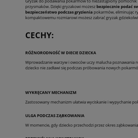
Gryzak do podawania pokarmów to niezastąpiony pomocnik p
przysmaków. Dzięki gryzakowi możesz
bezpiecznie podać s
bezpieczeństwo podczas gryzienia
pokarmów, eliminując ryz
kompaktowemu rozmiarowi możesz zabrać gryzak gdziekolwie
CECHY:
RÓŻNORODNOŚĆ W DIECIE DZIECKA
Wprowadzanie warzyw i owoców uczy malucha poznawania róż
dziecko nie zadławi się podczas próbowania nowych pokarmó
WYKRĘCANY MECHANIZM
Zastosowany mechanizm ułatwia wyciskanie i wypychanie poka
ULGA PODCZAS ZĄBKOWANIA
W momencie, gdy dziecko przechodzi przez okres ząbkowania