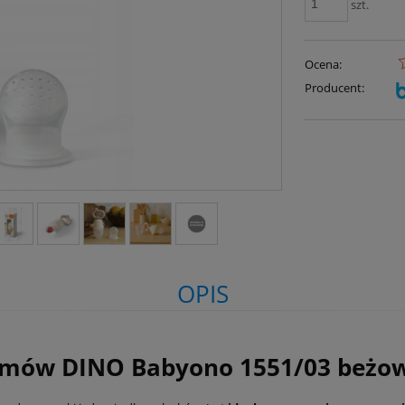
szt.
Ocena:
Producent:
OPIS
rmów DINO Babyono 1551/03 beżo