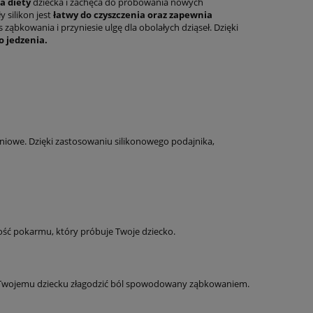
a diety
dziecka i zachęca do próbowania nowych
 silikon jest
łatwy do czyszczenia oraz zapewnia
ząbkowania i przyniesie ulgę dla obolałych dziąseł. Dzięki
o jedzenia.
owe. Dzięki zastosowaniu silikonowego podajnika,
ość pokarmu, który próbuje Twoje dziecko.
że Twojemu dziecku złagodzić ból spowodowany ząbkowaniem.