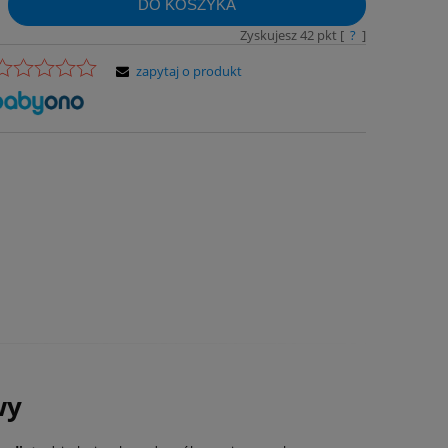
DO KOSZYKA
Zyskujesz
42
pkt [
?
]
zapytaj o produkt
wy