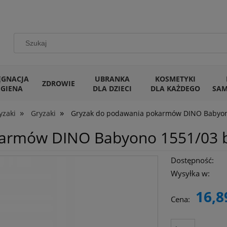
ĘGNACJA
UBRANKA
KOSMETYKI
ZDROWIE
IGIENA
DLA DZIECI
DLA KAŻDEGO
SA
»
»
yzaki
Gryzaki
Gryzak do podawania pokarmów DINO Babyo
karmów DINO Babyono 1551/03 
Dostępność:
Wysyłka w:
16,8
Cena: