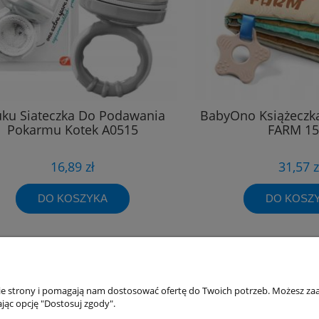
ku Siateczka Do Podawania
BabyOno Książeczk
Pokarmu Kotek A0515
FARM 15
16,89 zł
31,57 z
DO KOSZYKA
DO KOSZ
akupów
Moje konto
nie strony i pomagają nam dostosować ofertę do Twoich potrzeb. Możesz zaa
jąc opcję "Dostosuj zgody".
Twoje zamówienia