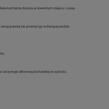
liwia karmienie dziecka w dowolnym miejscu i czasie.
k wrzącą wodą lub przemyć go w bieżącej wodzie.
cka.
az utrzymuje silikonową końcówkę w czystości.