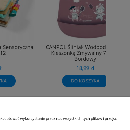
a Sensoryczna
CANPOL Śliniak Wodoodporny Z
12
Kieszonką Zmywalny 74/027
Bordowy
ł
18,99 zł
YKA
DO KOSZYKA
Informacje o sklepie
kceptować wykorzystanie przez nas wszystkich tych plików i przejść
O firmie