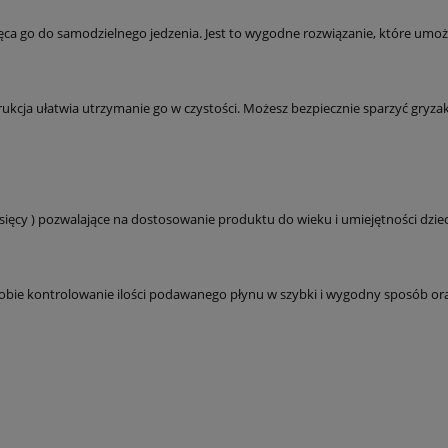
hęca go do samodzielnego jedzenia. Jest to wygodne rozwiązanie, które umoż
kcja ułatwia utrzymanie go w czystości. Możesz bezpiecznie sparzyć gryza
sięcy ) pozwalające na dostosowanie produktu do wieku i umiejętności dzie
Tobie kontrolowanie ilości podawanego płynu w szybki i wygodny sposób or