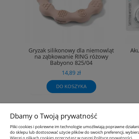
Gryzak silikonowy dla niemowląt
Aku
na ząbkowanie RING różowy
Babyono 825/04
14,89 zł
DO KOSZYKA
Dbamy o Twoją prywatność
Przydatne linki
Warunki z
Pliki cookies i pokrewne im technologie umożliwiają poprawne działa
do sklepu lub dostosować użycie plików do swoich preferencji, wybiera
Więcej o plikach cookies przeczytasz w naszej Polityce prywatności.
Nowości
Regulaminy