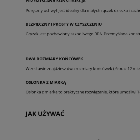
PRZEMYŚLANA KONSTRUKCJA
Poręczny uchwyt jest idealny dla małych rączek dziecka i zac
BEZPIECZNY I PROSTY W CZYSZCZENIU
Gryzak jest pozbawiony szkodliwego BPA. Przemyślana konstru
DWA ROZMIARY KOŃCÓWEK
W zestawie znajdziesz dwa rozmiary końcówek ( 6 oraz 12 mie
OSŁONKA Z MIARKĄ
Osłonka z miarką to praktyczne rozwiązanie, które umożliwi 
JAK UŻYWAĆ