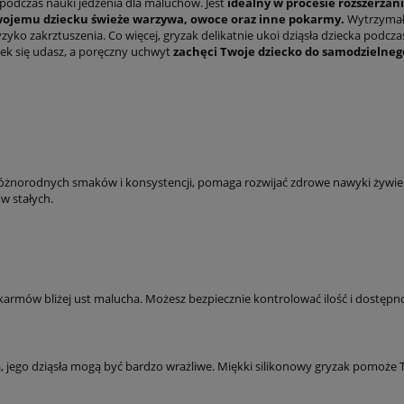
odczas nauki jedzenia dla maluchów. Jest
idealny w procesie rozszerzani
wojemu dziecku świeże warzywa, owoce oraz inne pokarmy.
Wytrzymały
yko zakrztuszenia. Co więcej, gryzak delikatnie ukoi dziąsła dziecka podczas 
k się udasz, a poręczny uchwyt
zachęci Twoje dziecko do samodzielneg
norodnych smaków i konsystencji, pomaga rozwijać zdrowe nawyki żywieni
w stałych.
rmów bliżej ust malucha. Możesz bezpiecznie kontrolować ilość i dostępn
, jego dziąsła mogą być bardzo wrażliwe. Miękki silikonowy gryzak pomo