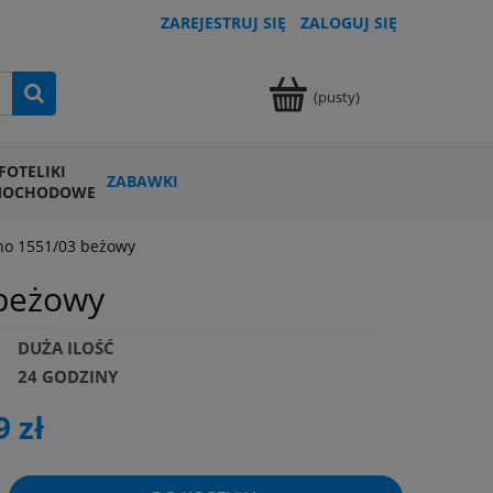
ZAREJESTRUJ SIĘ
ZALOGUJ SIĘ
(pusty)
FOTELIKI
ZABAWKI
MOCHODOWE
no 1551/03 beżowy
beżowy
DUŻA ILOŚĆ
24 GODZINY
9 zł