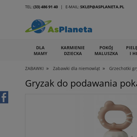
TEL:
(33) 486 91 40
| E-MAIL:
SKLEP@ASPLANETA.PL
DLA
KARMIENIE
POKÓJ
PIEL
MAMY
DZIECKA
MALUSZKA
I H
»
»
ZABAWKI
Zabawki dla niemowląt
Grzechotki gr
ARTYKUŁY DLA ZWIERZĄT
Gryzak do podawania po