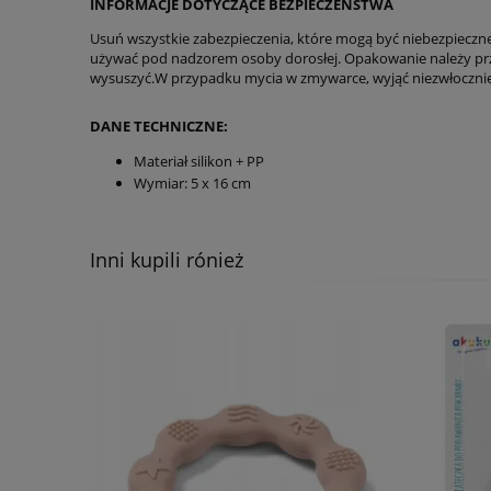
INFORMACJE DOTYCZĄCE BEZPIECZEŃSTWA
Usuń wszystkie zabezpieczenia, które mogą być niebezpieczne
używać pod nadzorem osoby dorosłej. Opakowanie należy prz
wysuszyć.W przypadku mycia w zmywarce, wyjąć niezwłocznie
DANE TECHNICZNE:
Materiał silikon + PP
Wymiar: 5 x 16 cm
Inni kupili rónież