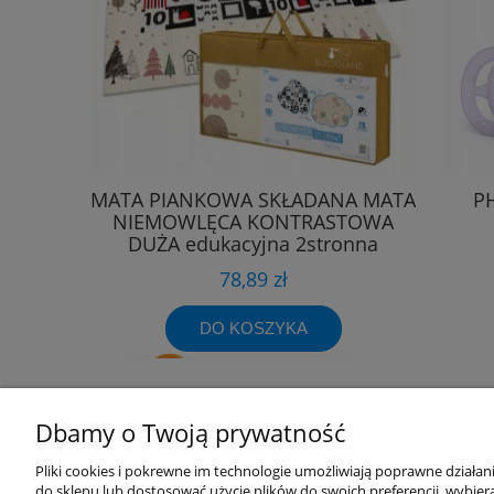
MATA PIANKOWA SKŁADANA MATA
P
NIEMOWLĘCA KONTRASTOWA
DUŻA edukacyjna 2stronna
78,89 zł
DO KOSZYKA
Dbamy o Twoją prywatność
Przydatne linki
Warunki z
Pliki cookies i pokrewne im technologie umożliwiają poprawne działa
do sklepu lub dostosować użycie plików do swoich preferencji, wybiera