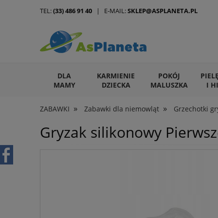
TEL:
(33) 486 91 40
| E-MAIL:
SKLEP@ASPLANETA.PL
DLA
KARMIENIE
POKÓJ
PIEL
MAMY
DZIECKA
MALUSZKA
I H
»
»
ZABAWKI
Zabawki dla niemowląt
Grzechotki gr
ARTYKUŁY DLA ZWIERZĄT
Gryzak silikonowy Pierws