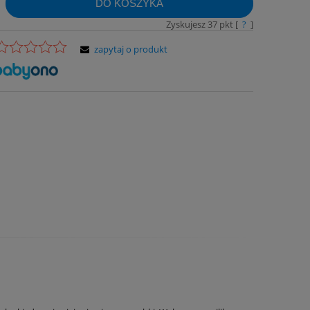
DO KOSZYKA
Zyskujesz
37
pkt [
?
]
zapytaj o produkt