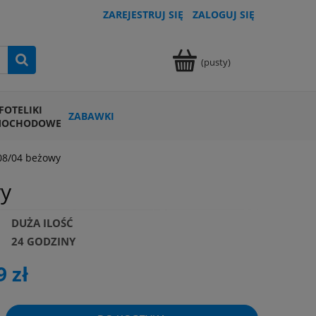
ZAREJESTRUJ SIĘ
ZALOGUJ SIĘ
(pusty)
FOTELIKI
ZABAWKI
MOCHODOWE
008/04 beżowy
wy
DUŻA ILOŚĆ
24 GODZINY
9 zł