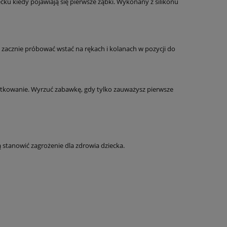
ku kiedy pojawiają się pierwsze ząbki. Wykonany z silikonu
acznie próbować wstać na rękach i kolanach w pozycji do
tkowanie. Wyrzuć zabawkę, gdy tylko zauważysz pierwsze
tanowić zagrożenie dla zdrowia dziecka.