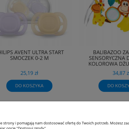
HILIPS AVENT ULTRA START
BALIBAZOO ZA
SMOCZEK 0-2 M
SENSORYCZNA 
KOLOROWA DŻU
25,19 zł
34,87 z
DO KOSZYKA
DO KOSZ
akupów
Moje konto
nie strony i pomagają nam dostosować ofertę do Twoich potrzeb. Możesz zaa
jąc opcję "Dostosuj zgody".