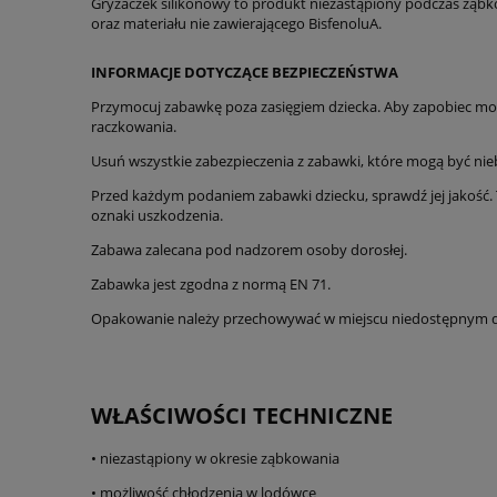
Gryzaczek silikonowy to produkt niezastąpiony podczas ząbko
oraz materiału nie zawierającego BisfenoluA.
INFORMACJE DOTYCZĄCE BEZPIECZEŃSTWA
Przymocuj zabawkę poza zasięgiem dziecka. Aby zapobiec mo
raczkowania.
Usuń wszystkie zabezpieczenia z zabawki, które mogą być nieb
Przed każdym podaniem zabawki dziecku, sprawdź jej jakość
oznaki uszkodzenia.
Zabawa zalecana pod nadzorem osoby dorosłej.
Zabawka jest zgodna z normą EN 71.
Opakowanie należy przechowywać w miejscu niedostępnym dla 
WŁAŚCIWOŚCI TECHNICZNE
• niezastąpiony w okresie ząbkowania
• możliwość chłodzenia w lodówce