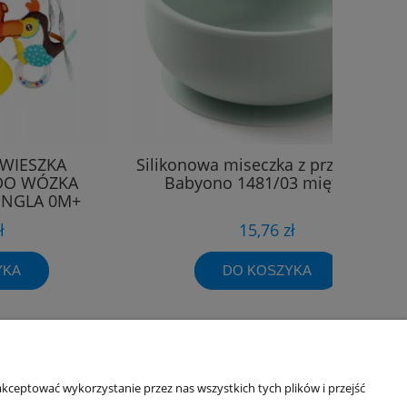
WIESZKA
Silikonowa miseczka z przyssawką
DO WÓZKA
Babyono 1481/03 miętowa
NGLA 0M+
ł
15,76 zł
YKA
DO KOSZYKA
Informacje o sklepie
kceptować wykorzystanie przez nas wszystkich tych plików i przejść