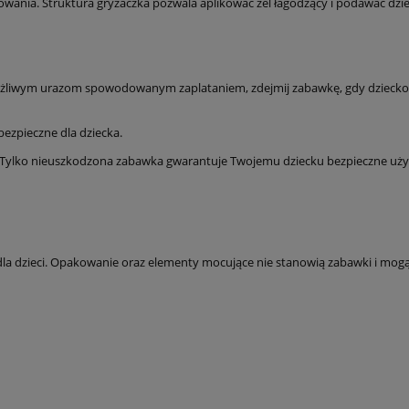
wania. Struktura gryzaczka pozwala aplikować żel łagodzący i podawać dziec
żliwym urazom spowodowanym zaplataniem, zdejmij zabawkę, gdy dziecko z
ezpieczne dla dziecka.
. Tylko nieuszkodzona zabawka gwarantuje Twojemu dziecku bezpieczne uży
dzieci. Opakowanie oraz elementy mocujące nie stanowią zabawki i mogą s