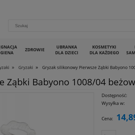
ĘGNACJA
UBRANKA
KOSMETYKI
ZDROWIE
IGIENA
DLA DZIECI
DLA KAŻDEGO
SA
»
»
yzaki
Gryzaki
Gryzak silikonowy Pierwsze Ząbki Babyono 1
ze Ząbki Babyono 1008/04 beżo
Dostępność:
Wysyłka w:
14,8
Cena: