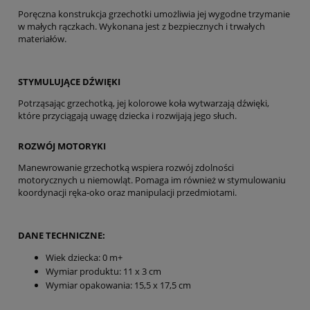
Poręczna konstrukcja grzechotki umożliwia jej wygodne trzymanie
w małych rączkach. Wykonana jest z bezpiecznych i trwałych
materiałów.
STYMULUJĄCE DŹWIĘKI
Potrząsając grzechotką, jej kolorowe koła wytwarzają dźwięki,
które przyciągają uwagę dziecka i rozwijają jego słuch.
ROZWÓJ MOTORYKI
Manewrowanie grzechotką wspiera rozwój zdolności
motorycznych u niemowląt. Pomaga im również w stymulowaniu
koordynacji ręka-oko oraz manipulacji przedmiotami.
DANE TECHNICZNE:
Wiek dziecka: 0 m+
Wymiar produktu: 11 x 3 cm
Wymiar opakowania: 15,5 x 17,5 cm