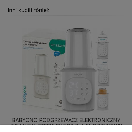
Inni kupili rónież
BABYONO PODGRZEWACZ ELEKTRONICZNY
DO MLEKA STERYLIZATOR PANEL DOTYKOWY
6w1