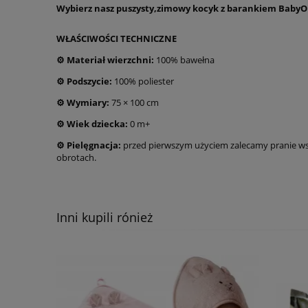
Wybierz nasz puszysty,
zimowy kocyk z barankiem
Baby
WŁAŚCIWOŚCI TECHNICZNE
⚙️
Materiał wierzchni:
100% bawełna
⚙️
Podszycie:
100% poliester
⚙️
Wymiary:
75 × 100 cm
⚙️
Wiek dziecka:
0 m+
⚙️
Pielęgnacja:
przed pierwszym użyciem zalecamy pranie wstę
obrotach.
Inni kupili rónież