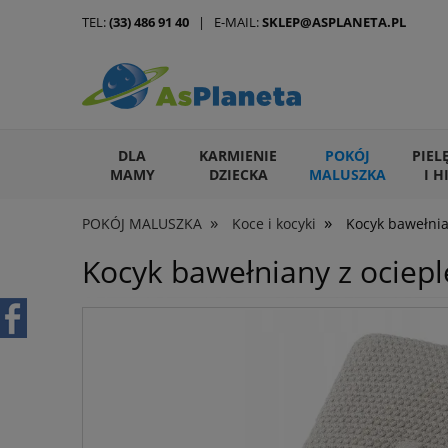
TEL:
(33) 486 91 40
| E-MAIL:
SKLEP@ASPLANETA.PL
DLA
KARMIENIE
POKÓJ
PIEL
MAMY
DZIECKA
MALUSZKA
I H
»
»
POKÓJ MALUSZKA
Koce i kocyki
Kocyk bawełnia
ARTYKUŁY DLA ZWIERZĄT
Kocyk bawełniany z ociep