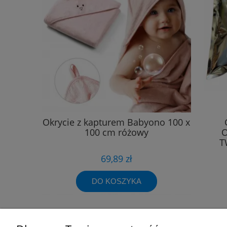
Okrycie z kapturem Babyono 100 x
100 cm różowy
O
T
69,89 zł
DO KOSZYKA