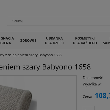
ĘGNACJA
UBRANKA
KOSMETYKI
ZDROWIE
IGIENA
DLA DZIECI
DLA KAŻDEGO
SA
ny z ociepleniem szary Babyono 1658
leniem szary Babyono 1658
Dostępność:
Wysyłka w:
108,
Cena: