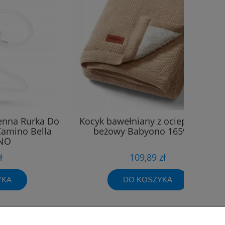
nna Rurka Do
Kocyk bawełniany z ociepleniem
Camino Bella
beżowy Babyono 1659/02
ENO
ł
109,89 zł
YKA
DO KOSZYKA