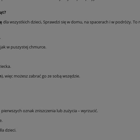
ąt
?
mę
dla wszystkich dzieci
.
Sprawdzi się w domu, na spacerach i w podróży. To 
.
jak w puszystej chmurce.
iecka.
m
), więc możesz zabrać go ze sobą wszędzie.
ierwszych oznak zniszczenia lub zużycia – wyrzucić.
e.
a dzieci.