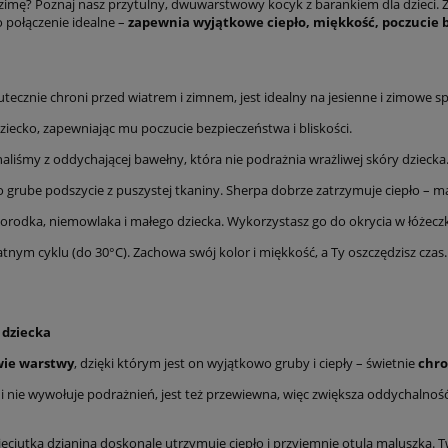
 zimę? Poznaj nasz przytulny, dwuwarstwowy kocyk z barankiem dla dzieci.
 połączenie idealne –
zapewnia wyjątkowe ciepło, miękkość, poczucie b
cznie chroni przed wiatrem i zimnem, jest idealny na jesienne i zimowe sp
dziecko, zapewniając mu poczucie bezpieczeństwa i bliskości.
liśmy z oddychającej bawełny, która nie podrażnia wrażliwej skóry dziecka
 grube podszycie z puszystej tkaniny. Sherpa dobrze zatrzymuje ciepło – m
orodka, niemowlaka i małego dziecka. Wykorzystasz go do okrycia w łóżeczku
tnym cyklu (do 30°C). Zachowa swój kolor i miękkość, a Ty oszczędzisz czas.
 dziecka
ie warstwy
, dzięki którym jest on wyjątkowo gruby i ciepły – świetnie
chro
y i nie wywołuje podrażnień, jest też przewiewna, więc zwiększa oddychalno
ięciutka dzianina doskonale utrzymuje ciepło i przyjemnie otula maluszka. T