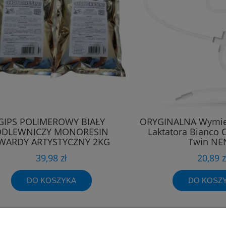
GIPS POLIMEROWY BIAŁY
ORYGINALNA Wymie
DLEWNICZY MONORESIN
Laktatora Bianco 
WARDY ARTYSTYCZNY 2KG
Twin N
39,98 zł
20,89 z
DO KOSZYKA
DO KOSZ