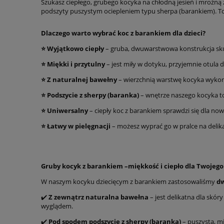
Szukasz ciepłego, grubego kocyka na chłodną jesień i mroźną
podszyty puszystym ociepleniem typu sherpa (barankiem). To
Dlaczego warto wybrać
koc z barankiem dla dzieci
?
⭐ Wyjątkowo ciepły
– gruba, dwuwarstwowa konstrukcja skute
⭐ Miękki i przytulny
– jest miły w dotyku, przyjemnie otula 
⭐
Z naturalnej bawełny
– wierzchnią warstwę kocyka wykona
⭐
Podszycie z
sherpy
(baranka)
– wnętrze naszego kocyka to
⭐
Uniwersalny
– ciepły koc z barankiem sprawdzi się dla now
⭐ Łatwy w pielęgnacji
– możesz wyprać go w pralce na delika
Gruby
kocyk z barankiem
–
miękkość i ciepło dla Twojego
W naszym kocyku dziecięcym z barankiem zastosowaliśmy
dw
✔️
Z zewnątrz naturalna bawełna
– jest delikatna dla skór
wyglądem.
✔️
Pod spodem podszycie z
sherpy
(baranka)
– puszysta, m