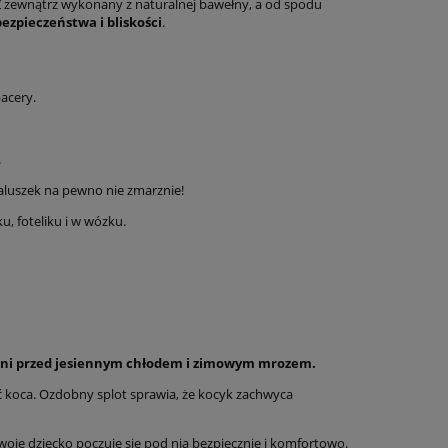
 Z zewnątrz wykonany z naturalnej bawełny, a od spodu
ezpieczeństwa i bliskości
.
acery.
.
aluszek na pewno nie zmarznie!
, foteliku i w wózku.
ni przed jesiennym chłodem i zimowym mrozem.
ść koca. Ozdobny splot sprawia, że kocyk zachwyca
woje dziecko poczuje się pod nią bezpiecznie i komfortowo.