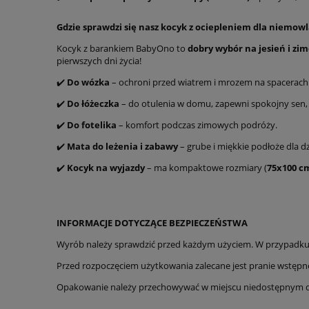
Gdzie sprawdzi się nasz
kocyk z ociepleniem dla niemowl
Kocyk z barankiem BabyOno to
dobry wybór na jesień i zi
pierwszych dni życia!
✔️
Do wózka
– ochroni przed wiatrem i mrozem na spacerach
✔️
Do łóżeczka
– do otulenia w domu, zapewni spokojny sen, 
✔️
Do fotelika
– komfort podczas zimowych podróży.
✔️
Mata do leżenia i zabawy
– grube i miękkie podłoże dla dz
✔️
Kocyk na wyjazdy
– ma kompaktowe rozmiary (
75x100 c
INFORMACJE DOTYCZĄCE BEZPIECZEŃSTWA
Wyrób należy sprawdzić przed każdym użyciem. W przypadku p
Przed rozpoczęciem użytkowania zalecane jest pranie wstępn
Opakowanie należy przechowywać w miejscu niedostępnym dl