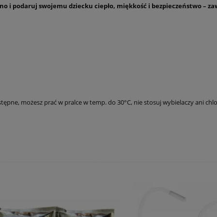
Ono
i podaruj swojemu dziecku ciepło, miękkość i bezpieczeństwo – za
pne, możesz prać w pralce w temp. do 30°C, nie stosuj wybielaczy ani chlo