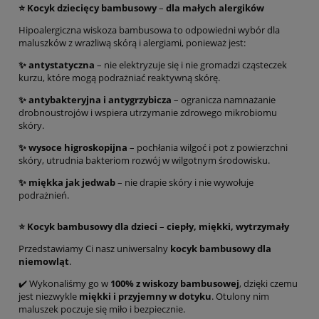
⭐ Kocyk dziecięcy bambusowy
–
dla małych alergików
Hipoalergiczna wiskoza bambusowa to odpowiedni wybór dla
maluszków z wrażliwą skórą i alergiami, ponieważ jest:
✨ antystatyczna
– nie elektryzuje się i nie gromadzi cząsteczek
kurzu, które mogą podrażniać reaktywną skórę.
✨ antybakteryjna i
antygrzybicza
– ogranicza namnażanie
drobnoustrojów i wspiera utrzymanie zdrowego mikrobiomu
skóry.
✨ wysoce higroskopijna
– pochłania wilgoć i pot z powierzchni
skóry, utrudnia bakteriom rozwój w wilgotnym środowisku.
✨ miękka jak jedwab
– nie drapie skóry i nie wywołuje
podrażnień.
⭐ Kocyk bambusowy dla dzieci
–
ciepły, miękki, wytrzymały
Przedstawiamy Ci nasz uniwersalny
kocyk bambusowy dla
niemowląt
.
✔️ Wykonaliśmy go w
100% z wiskozy bambusowej
, dzięki czemu
jest niezwykle
miękki i przyjemny w dotyku
. Otulony nim
maluszek poczuje się miło i bezpiecznie.