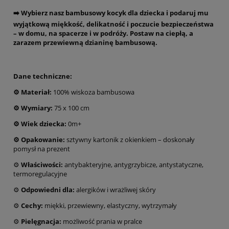
➡️ Wybierz nasz bambusowy kocyk dla dziecka i podaruj mu
wyjątkową miękkość, delikatność i poczucie bezpieczeństwa
– w domu, na spacerze i w podróży. Postaw na ciepłą, a
zarazem przewiewną dzianinę bambusową.
Dane techniczne:
⚙️ Materiał:
100% wiskoza bambusowa
⚙️ Wymiary:
75 x 100 cm
⚙️ Wiek dziecka:
0m+
⚙️ Opakowanie:
sztywny kartonik z okienkiem – doskonały
pomysł na prezent
⚙️
Właściwości:
antybakteryjne, antygrzybicze, antystatyczne,
termoregulacyjne
⚙️
Odpowiedni dla:
alergików i wrażliwej skóry
⚙️
Cechy:
miękki, przewiewny, elastyczny, wytrzymały
⚙️
Pielęgnacja:
możliwość prania w pralce