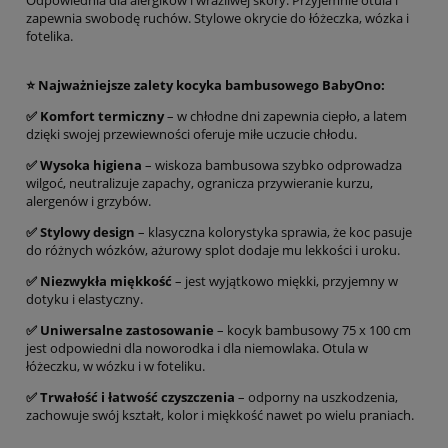
Odpowiednia dla alergików i wrażliwej skóry. Przyjemnie otula i
zapewnia swobodę ruchów. Stylowe okrycie do łóżeczka, wózka i
fotelika.
⭐ Najważniejsze zalety kocyka bambusowego
BabyOno
:
✅ Komfort termiczny
– w chłodne dni zapewnia ciepło, a latem
dzięki swojej przewiewności oferuje miłe uczucie chłodu.
✅ Wysoka higiena
– wiskoza bambusowa szybko odprowadza
wilgoć, neutralizuje zapachy, ogranicza przywieranie kurzu,
alergenów i grzybów.
✅ Stylowy design
– klasyczna kolorystyka sprawia, że koc pasuje
do różnych wózków, ażurowy splot dodaje mu lekkości i uroku.
✅ Niezwykła miękkość
– jest wyjątkowo miękki, przyjemny w
dotyku i elastyczny.
✅ Uniwersalne zastosowanie
– kocyk bambusowy 75 x 100 cm
jest odpowiedni dla noworodka i dla niemowlaka. Otula w
łóżeczku, w wózku i w foteliku.
✅ Trwałość i łatwość czyszczenia
– odporny na uszkodzenia,
zachowuje swój kształt, kolor i miękkość nawet po wielu praniach.