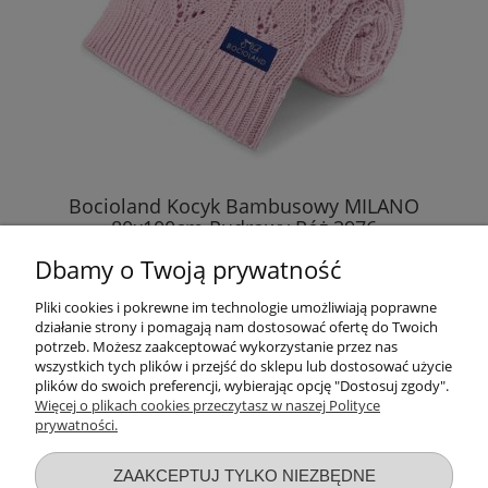
Bocioland Kocyk Bambusowy MILANO
80x100cm Pudrowy Róż 3976
Dbamy o Twoją prywatność
106,89 zł
Pliki cookies i pokrewne im technologie umożliwiają poprawne
działanie strony i pomagają nam dostosować ofertę do Twoich
DO KOSZYKA
potrzeb. Możesz zaakceptować wykorzystanie przez nas
wszystkich tych plików i przejść do sklepu lub dostosować użycie
plików do swoich preferencji, wybierając opcję "Dostosuj zgody".
Więcej o plikach cookies przeczytasz w naszej Polityce
prywatności.
Przydatne linki
ZAAKCEPTUJ TYLKO NIEZBĘDNE