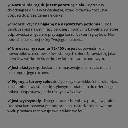
✔️
Naturalnie reguluje temperaturę
ciała
– ogrzeje w
chłodniejsze dni, a w te cieplejsze, dzięki przewiewności, nie
dopuści do przegrzania się ciałka.
✔️ Możesz liczyć na
higienę na najwyższym poziomie!
Koc z
bambusa jest nawet 4 razy bardziej chłonny niż bawełna, świetnie
odprowadza wilgoć, nie przyciąga kurzu, bakterii i grzybów. Nie
podrażni delikatnej skóry Twojego maluszka.
✔️ Uniwersalny rozmiar 75x100 cm
jest odpowiedni dla
noworodków, niemowlaków i starszych dzieci. Sprawdzi się jako
okrycie w wózku, w łóżeczku i w foteliku samochodowym.
✔️
Jest elastyczny
, doskonale dopasowuje się do ciała malucha,
nie krępuje jego ruchów.
✔️
Piękny, ażurowy splot
dodaje kocykowi lekkości i uroku. Nasz
koc bambusowy stanie się stylowym dodatkiem do dziecięcego
pokoju. Dopasujesz go do różnych wózków.
✔️
Jest wytrzymały
, dlatego możesz bez obaw prać go w pralce.
Dzianina bambusowa jest odporna na uszkodzenia i nawet po
wielu praniach zachowuje swoje właściwości.