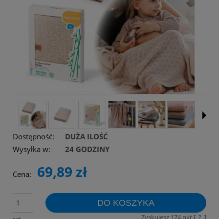
Dostępność:
DUŻA ILOŚĆ
Wysyłka w:
24 GODZINY
69,89 zł
Cena:
DO KOSZYKA
Zyskujesz
174
pkt [
?
]