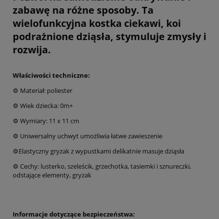
zabawę na różne sposoby. Ta
wielofunkcyjna kostka ciekawi, koi
podrażnione dziąsła, stymuluje zmysły i
rozwija.
Właściwości techniczne:
⚙️ Materiał: poliester
⚙️ Wiek dziecka: 0m+
⚙️ Wymiary: 11 x 11 cm
⚙️ Uniwersalny uchwyt umożliwia łatwe zawieszenie
⚙️Elastyczny gryzak z wypustkami delikatnie masuje dziąsła
⚙️ Cechy: lusterko, szeleścik, grzechotka, tasiemki i sznureczki,
odstające elementy, gryzak
Informacje dotyczące bezpieczeństwa: