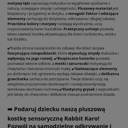
motywy łąki
zapraszają maluszka na wyjątkowe spotkanie z
naturą, rozwijające zmysły i umiejętności.
Pluszowy materiał
jest
bezpieczny i przyjemny w dotyku, a
mnogość faktur i odstające
elementy
zachęcają do dotykania, odkrywania i długiej zabawy.
Przeróżne kolory i motywy
rozwijają wyobraźnię, uczą
rozpoznawania barw i kształtów.
Praktyczny uchwyt
pozwala
łatwo zawiesić kostkę aktywizującą dla dzieci na łóżeczku, wózku
lub foteliku.
✔️Każda strona naszej kostki do zabawy dla dzieci skrywa
fascynujące niespodzianki
, które
stymulują zmysły
maluszka i
wpływają na jego rozwój
. ✔️
Bezpieczne lusterko
pozwala
poznawać własne odbicie, a
metki i sznureczki
motywują do
chwytania i ćwiczenia motoryki małej. ✔️
Szeleszczące elementy
po dotknięciu lub zgnieceniu wydają ciekawe dźwięki, a
delikatna
grzechotka
zachęca do potrząsania. Twoje dziecko uczy się
związków przyczynowo-skutkowych i rozwija koordynację
wzrokowo-słuchowo-ruchową.✔️
Elastyczny gryzak
z wypustkami
jest łatwy do chwycenia i delikatnie masuje podrażnione dziąsła.
➡️ Podaruj dziecku naszą pluszową
kostkę sensoryczną Rabbit Karo!
Pozwól na samodzielne odkrywanie i