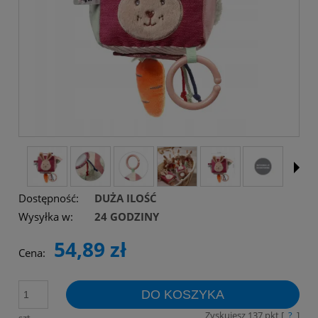
Dostępność:
DUŻA ILOŚĆ
Wysyłka w:
24 GODZINY
54,89 zł
Cena:
DO KOSZYKA
Zyskujesz
137
pkt [
?
]
szt.