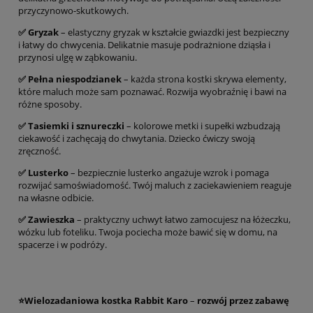
przyczynowo-skutkowych.
✅️ Gryzak
– elastyczny gryzak w kształcie gwiazdki jest bezpieczny
i łatwy do chwycenia. Delikatnie masuje podrażnione dziąsła i
przynosi ulgę w ząbkowaniu.
✅️ Pełna niespodzianek
– każda strona kostki skrywa elementy,
które maluch może sam poznawać. Rozwija wyobraźnię i bawi na
różne sposoby.
✅️ Tasiemki i sznureczki
– kolorowe metki i supełki wzbudzają
ciekawość i zachęcają do chwytania. Dziecko ćwiczy swoją
zręczność.
✅️ Lusterko
– bezpiecznie lusterko angażuje wzrok i pomaga
rozwijać samoświadomość. Twój maluch z zaciekawieniem reaguje
na własne odbicie.
✅️ Zawieszka
– praktyczny uchwyt łatwo zamocujesz na łóżeczku,
wózku lub foteliku. Twoja pociecha może bawić się w domu, na
spacerze i w podróży.
⭐
Wielozadaniowa kostka Rabbit Karo
–
rozwój przez zabawę