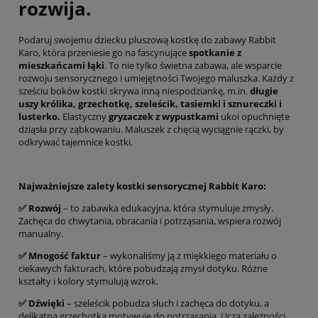
rozwija.
Podaruj swojemu dziecku pluszową kostkę do zabawy Rabbit
Karo, która przeniesie go na fascynujące
spotkanie z
mieszkańcami łąki
. To nie tylko świetna zabawa, ale wsparcie
rozwoju sensorycznego i umiejętności Twojego maluszka. Każdy z
sześciu boków kostki skrywa inną niespodziankę, m.in.
długie
uszy królika, grzechotkę,
szeleścik
, tasiemki i sznureczki i
lusterko.
Elastyczny
gryzaczek z wypustkami
ukoi opuchnięte
dziąsła przy ząbkowaniu. Maluszek z chęcią wyciągnie rączki, by
odkrywać tajemnice kostki.
Najważniejsze zalety kostki sensorycznej Rabbit Karo:
✅️ Rozwój
– to zabawka edukacyjna, która stymuluje zmysły.
Zachęca do chwytania, obracania i potrząsania, wspiera rozwój
manualny.
✅️ Mnogość faktur
– wykonaliśmy ją z miękkiego materiału o
ciekawych fakturach, które pobudzają zmysł dotyku. Różne
kształty i kolory stymulują wzrok.
✅️ Dźwięki
– szeleścik pobudza słuch i zachęca do dotyku, a
delikatna grzechotka motywuje do potrząsania. Uczą zależności