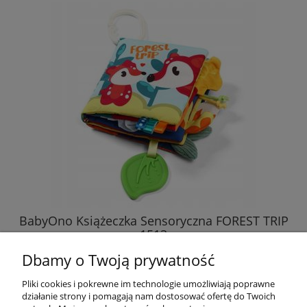
BabyOno Książeczka Sensoryczna FOREST TRIP
1513
Dbamy o Twoją prywatność
28,89 zł
Pliki cookies i pokrewne im technologie umożliwiają poprawne
działanie strony i pomagają nam dostosować ofertę do Twoich
DO KOSZYKA