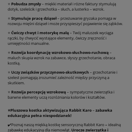
⭐
Pobudza zmysły
– miękki materiał i różne faktury stymulują
dotyk, szeleścik i grzechotka – słuch, a lusterko – wzrok.
⭐
Stymuluje pracę dziąseł
– przeżuwanie gryzaka pomaga w
rozwoju mięśni dziąseł i może przyspieszyć pojawienie się ząbków.
⭐
Ćwiczy chwyt i motorykę małą
– Twój maluszek wyciąga
rączki, by chwycić wystające elementy, ćwiczy zręczność i
umiejętności manualne.
⭐
Rozwija koordynację wzrokowo-słuchowo-ruchową
–
maluch skupia wzrok na zabawce, słyszy grzechotanie, obraca
kostką.
⭐
Uczy związków
przyczynowo-skutkowych
– grzechotanie i
szelest pomagają zrozumieć zależność między przyczyną a
skutkiem.
⭐
Rozwija percepcję wzrokową
– sympatyczne zwierzątka i
barwne elementy uczą rozróżniania kolorów i kształtów.
⭐
Pluszowa kostka aktywizująca Rabbit Karo
–
zabawka
edukacyjna pełna niespodzianek!
✔️Poznaj naszą miękką kostkę sensoryczną Rabbit Karo
–
idealną
zabawkę edukacyjną dla niemowląt.
Urocze zwierzątka i