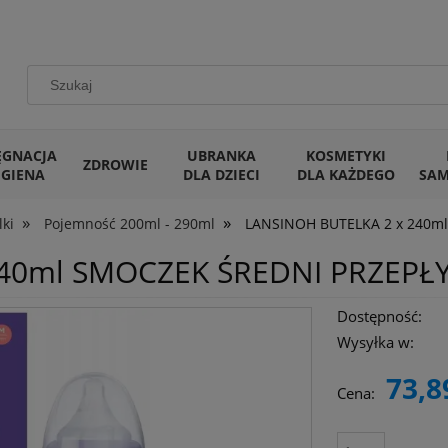
ĘGNACJA
UBRANKA
KOSMETYKI
ZDROWIE
IGIENA
DLA DZIECI
DLA KAŻDEGO
SA
»
»
lki
Pojemność 200ml - 290ml
LANSINOH BUTELKA 2 x 240m
240ml SMOCZEK ŚREDNI PRZEPŁ
Dostępność:
Wysyłka w:
73,8
Cena: