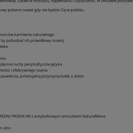
emowląt. Łatwe w montażu, napełnianiu i czyszczeniu. W zestawie pokrywka
iowy pokarm nawet gdy nie będzie Cię w pobliżu.
wzorców karmienia naturalnego
 by pobudzać ich prawidłowy rozwój
mleka
aniu
łynne ruchy perystaltyczne języka
iecko i efektywnego ssania
powietrza, potencjalną przyczynę kolek u dzieci
a ŚREDNI PRZEPŁYW z antykolkowym smoczkiem NaturalWave
um 3m+