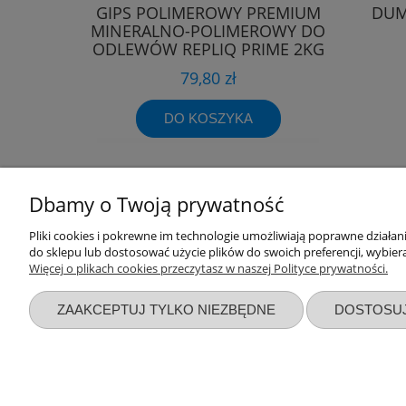
GIPS POLIMEROWY PREMIUM
DUM
MINERALNO-POLIMEROWY DO
ODLEWÓW REPLIQ PRIME 2KG
79,80 zł
DO KOSZYKA
Dbamy o Twoją prywatność
Przydatne linki
Warunki z
Pliki cookies i pokrewne im technologie umożliwiają poprawne działa
do sklepu lub dostosować użycie plików do swoich preferencji, wybiera
Więcej o plikach cookies przeczytasz w naszej Polityce prywatności.
Nowości
Regulaminy
Promocje
Zwroty i re
ZAAKCEPTUJ TYLKO NIEZBĘDNE
DOSTOSU
Wyprawka dla noworodka
Polityka pr
Zbieraj punkty za zakupy
Formy płatn
Blog sklepu AsPlaneta
Czas i kosz