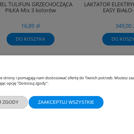
EL TULIFUN GRZECHOCZĄCA
LAKTATOR ELEKTRY
PIŁKA Mix 3 kolorów
EASY BIAŁO
16,89 zł
349,00 
DO KOSZYKA
DO KOSZ
akupów
Moje konto
nie strony i pomagają nam dostosować ofertę do Twoich potrzeb. Możesz zaa
jąc opcję "Dostosuj zgody".
Twoje zamówienia
klamacje
Ustawienia konta
J ZGODY
ZAAKCEPTUJ WSZYSTKIE
ywatności
Przechowalnia
ości
ty dostawy
Sklep internetowy Shoper.pl