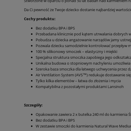
Stworzone w oparciu o ponad 50 lat badań nad karmieniem ni
Da Ci pewność że Twoje dziecko dostanie najbardziej wartośc
Cechy produktu:
Bez dodatku BPA i BPS
Przebadana klinicznie pod kątem utrwalania dobrych 
Pobudza u dziecka angażowanie narządów jamy ustnej
Pozwala dziecku samodzielnie kontrolować przepływ 
100 % silikonowy smoczek – elastyczny i miękki
Specjalna struktura smoczka zapobiega jego odkształc
Unikalna budowa o stopniowym nachyleniu umożliwia p
Szeroka baza smoczka dla łatwego uchwycenia przez dz
Air Ventilation System (AVS™) redukuje dostawanie się 
Tylko kilka elementów – łatwa do złożenia i mycia
Kompatybilna z pozostałymi produktami Lansinoh
Szczegóły:
Opakowanie zawiera 2 x butelka 240 ml do karmieni
Bez dodatku BPA i BPS
W zestawie smoczki do karmienia Natural Wave Medi