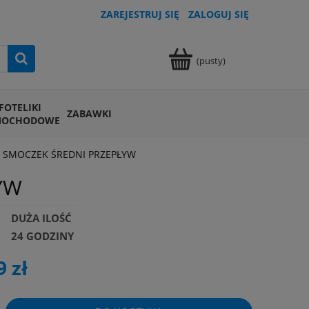
ZAREJESTRUJ SIĘ
ZALOGUJ SIĘ
(pusty)
FOTELIKI
ZABAWKI
MOCHODOWE
l SMOCZEK ŚREDNI PRZEPŁYW
YW
DUŻA ILOŚĆ
24 GODZINY
9 zł