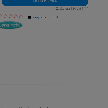
DO KOSZYKA
Zyskujesz
184
pkt [
?
]
zapytaj o produkt