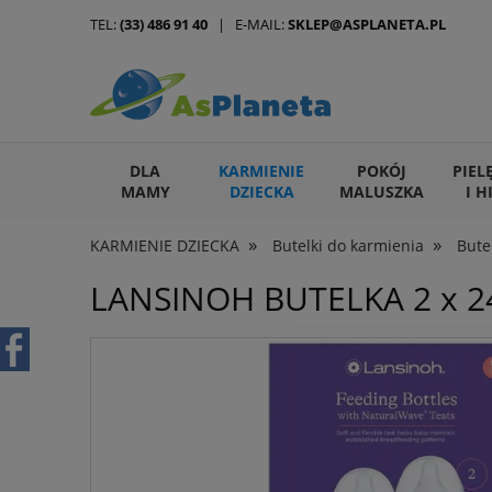
TEL:
(33) 486 91 40
| E-MAIL:
SKLEP@ASPLANETA.PL
DLA
KARMIENIE
POKÓJ
PIEL
MAMY
DZIECKA
MALUSZKA
I H
»
»
KARMIENIE DZIECKA
Butelki do karmienia
Bute
ARTYKUŁY DLA ZWIERZĄT
LANSINOH BUTELKA 2 x 