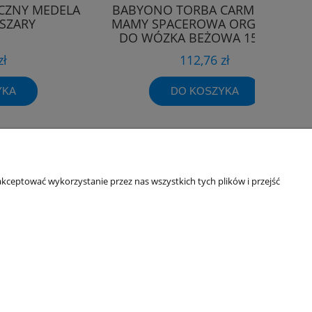
CZNY MEDELA
BABYONO TORBA CARMEN DLA
-SZARY
MAMY SPACEROWA ORGANIZER
DO WÓZKA BEŻOWA 1571/02
zł
112,76 zł
YKA
DO KOSZYKA
Informacje o sklepie
kceptować wykorzystanie przez nas wszystkich tych plików i przejść
O firmie
Odbiory osobiste
Dane kontaktowe
Kontakt