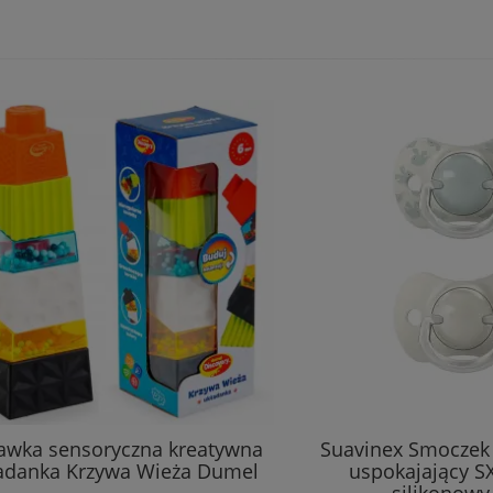
awka sensoryczna kreatywna
Suavinex Smoczek f
adanka Krzywa Wieża Dumel
uspokajający S
silikonowy 