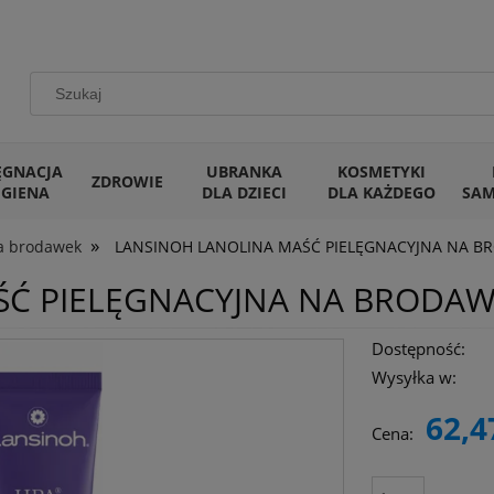
ĘGNACJA
UBRANKA
KOSMETYKI
ZDROWIE
IGIENA
DLA DZIECI
DLA KAŻDEGO
SA
»
ja brodawek
LANSINOH LANOLINA MAŚĆ PIELĘGNACYJNA NA B
Ć PIELĘGNACYJNA NA BRODAW
Dostępność:
Wysyłka w:
62,4
Cena: