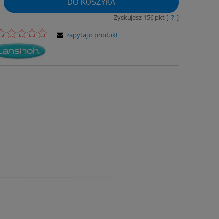
DO KOSZYKA
Zyskujesz
156
pkt [
?
]
zapytaj o produkt