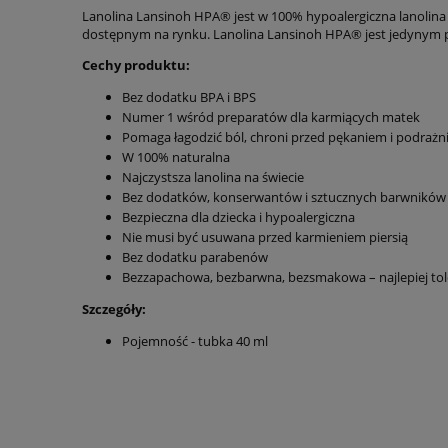
Lanolina Lansinoh HPA® jest w 100% hypoalergiczna lanolina 
dostępnym na rynku. Lanolina Lansinoh HPA® jest jedynym p
Cechy produktu:
Bez dodatku BPA i BPS
Numer 1 wśród preparatów dla karmiących matek
Pomaga łagodzić ból, chroni przed pękaniem i podrażn
W 100% naturalna
Najczystsza lanolina na świecie
Bez dodatków, konserwantów i sztucznych barwników
Bezpieczna dla dziecka i hypoalergiczna
Nie musi być usuwana przed karmieniem piersią
Bez dodatku parabenów
Bezzapachowa, bezbarwna, bezsmakowa – najlepiej to
Szczegóły:
Pojemność - tubka 40 ml