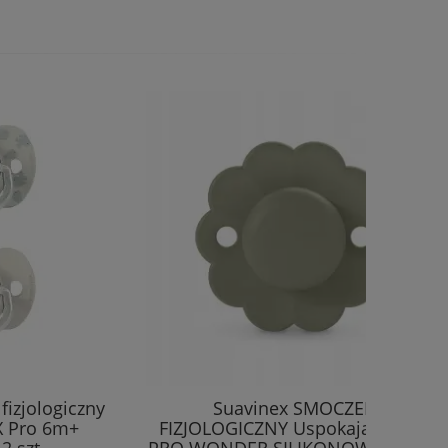
izjologiczny
Suavinex SMOCZEK
X Pro 6m+
FIZJOLOGICZNY Uspokajający SX
2 szt
PRO WONDER SILIKONOWY 6-18m