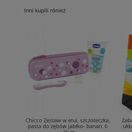
Inni kupili rónież
Chicco Zestaw w etui, szczoteczka,
Zab
pasta do zębów jabłko- banan, 6
ukł
-36 m