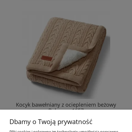
Kocyk bawełniany z ociepleniem beżowy
Babyono 1657
Dbamy o Twoją prywatność
109,89 zł
Pliki cookies i pokrewne im technologie umożliwiają poprawne