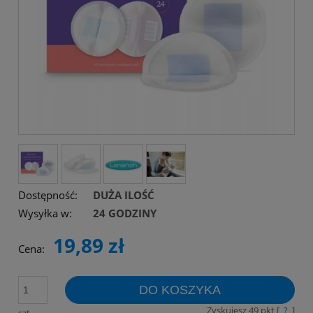
Dostępność:
DUŻA ILOŚĆ
Wysyłka w:
24 GODZINY
19,89 zł
Cena:
DO KOSZYKA
Zyskujesz
49
pkt [
?
]
szt.