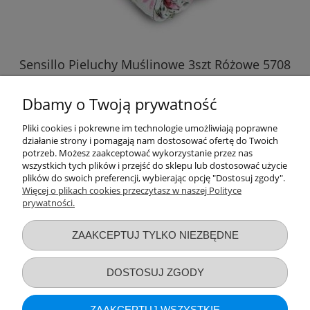
Sensillo Pieluchy Muślinowe 3szt Różowe 5708
Dbamy o Twoją prywatność
36,89 zł
Pliki cookies i pokrewne im technologie umożliwiają poprawne
działanie strony i pomagają nam dostosować ofertę do Twoich
DO KOSZYKA
potrzeb. Możesz zaakceptować wykorzystanie przez nas
wszystkich tych plików i przejść do sklepu lub dostosować użycie
plików do swoich preferencji, wybierając opcję "Dostosuj zgody".
Więcej o plikach cookies przeczytasz w naszej Polityce
prywatności.
Przydatne linki
ZAAKCEPTUJ TYLKO NIEZBĘDNE
Warunki zakupów
DOSTOSUJ ZGODY
Moje konto
ZAAKCEPTUJ WSZYSTKIE