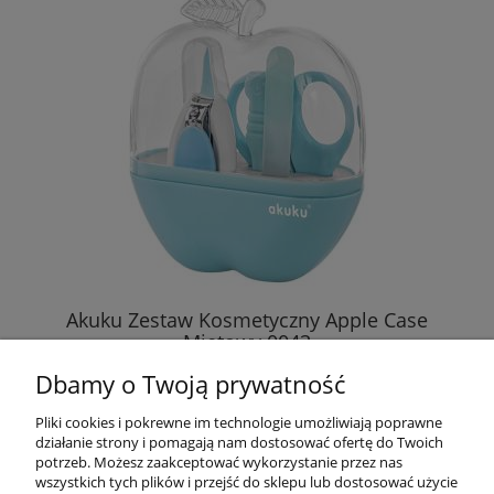
Akuku Zestaw Kosmetyczny Apple Case
Miętowy 0043
Dbamy o Twoją prywatność
15,89 zł
Pliki cookies i pokrewne im technologie umożliwiają poprawne
działanie strony i pomagają nam dostosować ofertę do Twoich
DO KOSZYKA
potrzeb. Możesz zaakceptować wykorzystanie przez nas
wszystkich tych plików i przejść do sklepu lub dostosować użycie