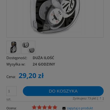
Dostępność:
DUŻA ILOŚĆ
Wysyłka w:
24 GODZINY
29,20 zł
Cena:
DO KOSZYKA
Zyskujesz
73
pkt [
?
]
szt.
Ocena:
zapytaj o produkt