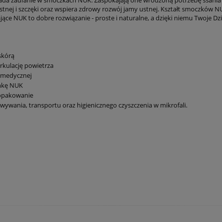
ada zaufanie w smoczkach NUK. Zaspokajają one wrodzoną potrzebę ssania i
nej i szczęki oraz wspiera zdrowy rozwój jamy ustnej. Kształt smoczków 
ące NUK to dobre rozwiązanie - proste i naturalne, a dzięki niemu Twoje Dzie
skórą
rkulację powietrza
y medycznej
mkę NUK
 opakowanie
wania, transportu oraz higienicznego czyszczenia w mikrofali.