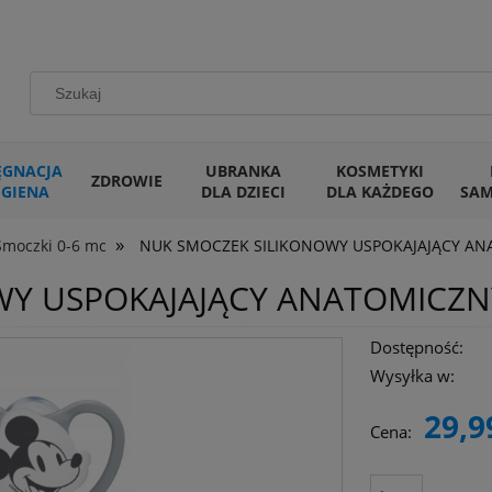
ĘGNACJA
UBRANKA
KOSMETYKI
ZDROWIE
IGIENA
DLA DZIECI
DLA KAŻDEGO
SA
»
Smoczki 0-6 mc
NUK SMOCZEK SILIKONOWY USPOKAJAJĄCY ANA
Y USPOKAJAJĄCY ANATOMICZNY 
Dostępność:
Wysyłka w:
29,9
Cena: