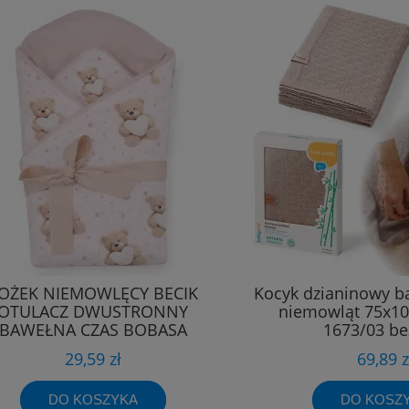
OŻEK NIEMOWLĘCY BECIK
Kocyk dzianinowy 
OTULACZ DWUSTRONNY
niemowląt 75x1
BAWEŁNA CZAS BOBASA
1673/03 b
29,59 zł
69,89 z
DO KOSZYKA
DO KOSZ