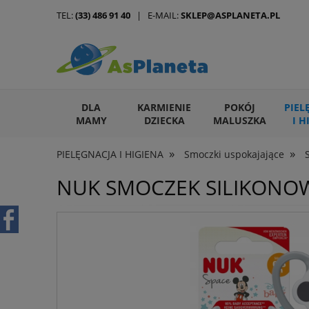
TEL:
(33) 486 91 40
| E-MAIL:
SKLEP@ASPLANETA.PL
DLA
KARMIENIE
POKÓJ
PIEL
MAMY
DZIECKA
MALUSZKA
I H
»
»
PIELĘGNACJA I HIGIENA
Smoczki uspokajające
ARTYKUŁY DLA ZWIERZĄT
NUK SMOCZEK SILIKONOW