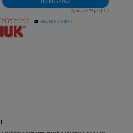
DO KOSZYKA
Zyskujesz
74
pkt [
?
]
zapytaj o produkt
I