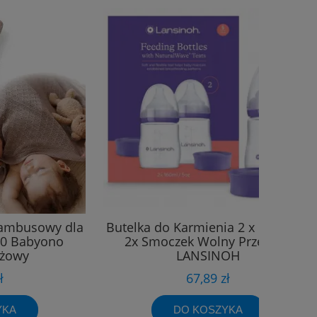
bambusowy dla
Butelka do Karmienia 2 x 160 ml +
00 Babyono
2x Smoczek Wolny Przepływ
eżowy
LANSINOH
ł
67,89 zł
YKA
DO KOSZYKA