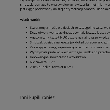
Wybierając smoczek dla swojego dziecka, wielu rodziców pokł
smoczek, pomaga to w prawidłowym ćwiczeniu mięśni jamy ust
jest ciągle poddawany dalszej optymalizacji. Smoczki uspokajaj
Właściwości:
Stworzony z myślą o dzieciach ze szczególnie wrażliwą 
Duże otwory wentylacyjne zapewniają jeszcze lepszą cy
Anatomiczny kształt NUK bazuje na najnowszej wiedz
Smoczek posiada najlepszą jak dotąd opracowano gu
Zwracające uwagę, zapewniające oszczędność miejsca
Wytrzymałe pudełko wielokrotnego użytku do przechowy
Innowacyjne, nowoczesne wzornictwo
Nie zawiera BPA*
2 szt./pudełko, rozmiar 0-6m+
Inni kupili rónież