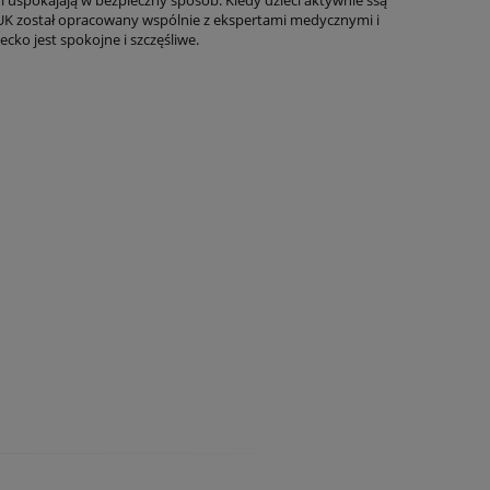
 uspokajają w bezpieczny sposób. Kiedy dzieci aktywnie ssą
NUK został opracowany wspólnie z ekspertami medycznymi i
cko jest spokojne i szczęśliwe.