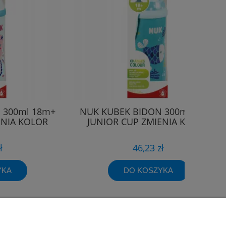
 300ml 18m+
NUK KUBEK BIDON 300ml 18m+
ENIA KOLOR
JUNIOR CUP ZMIENIA KOLOR
ł
46,23 zł
YKA
DO KOSZYKA