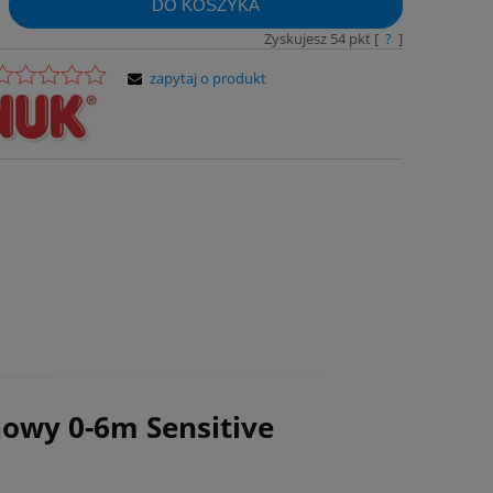
DO KOSZYKA
Zyskujesz
54
pkt [
?
]
zapytaj o produkt
owy 0-6m Sensitive