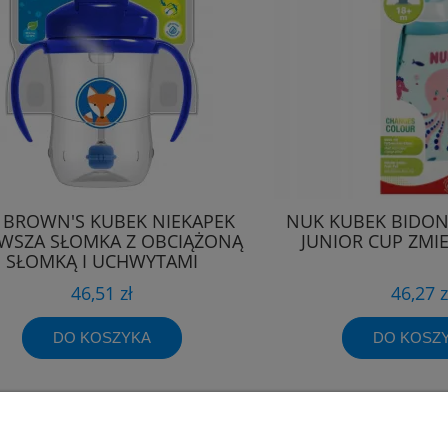
 BROWN'S KUBEK NIEKAPEK
NUK KUBEK BIDON
RWSZA SŁOMKA Z OBCIĄŻONĄ
JUNIOR CUP ZMI
SŁOMKĄ I UCHWYTAMI
46,51 zł
46,27 z
DO KOSZYKA
DO KOSZ