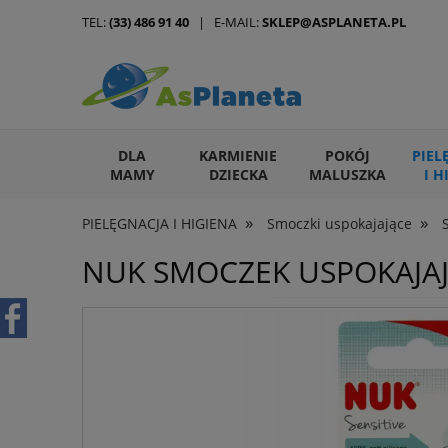
TEL:
(33) 486 91 40
| E-MAIL:
SKLEP@ASPLANETA.PL
DLA
KARMIENIE
POKÓJ
PIEL
MAMY
DZIECKA
MALUSZKA
I H
»
»
PIELĘGNACJA I HIGIENA
Smoczki uspokajające
ARTYKUŁY DLA ZWIERZĄT
NUK SMOCZEK USPOKAJAJ