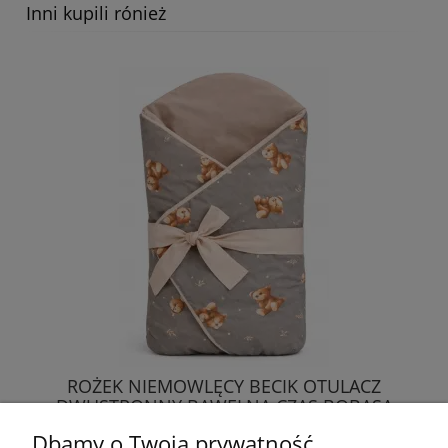
Inni kupili rónież
ROŻEK NIEMOWLĘCY BECIK OTULACZ
DWUSTRONNY BAWEŁNA CZAS BOBASA
Dbamy o Twoją prywatność