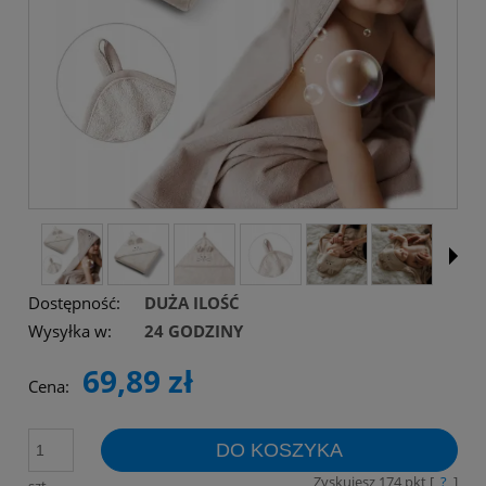
Dostępność:
DUŻA ILOŚĆ
Wysyłka w:
24 GODZINY
69,89 zł
Cena:
DO KOSZYKA
Zyskujesz
174
pkt [
?
]
szt.