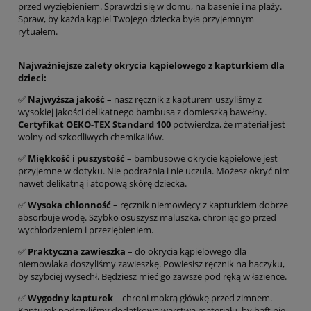
przed wyziębieniem. Sprawdzi się w domu, na basenie i na plaży.
Spraw, by każda kąpiel Twojego dziecka była przyjemnym
rytuałem.
Najważniejsze zalety okrycia kąpielowego z kapturkiem dla
dzieci:
✅
Najwyższa jakość
– nasz ręcznik z kapturem uszyliśmy z
wysokiej jakości delikatnego bambusa z domieszką bawełny.
Certyfikat
O
EKO-TEX Standard 100
potwierdza, że materiał jest
wolny od szkodliwych chemikaliów.
✅
Miękkość i puszystość
– bambusowe okrycie kąpielowe jest
przyjemne w dotyku. Nie podrażnia i nie uczula. Możesz okryć nim
nawet delikatną i atopową skórę dziecka.
✅
Wysoka chłonność
– ręcznik niemowlęcy z kapturkiem dobrze
absorbuje wodę. Szybko osuszysz maluszka, chroniąc go przed
wychłodzeniem i przeziębieniem.
✅
Praktyczna zawieszka
– do okrycia kąpielowego dla
niemowlaka doszyliśmy zawieszkę. Powiesisz ręcznik na haczyku,
by szybciej wysechł. Będziesz mieć go zawsze pod ręką w łazience.
✅
Wygodny kapturek
– chroni mokrą główkę przed zimnem.
Kapturek podszyliśmy dodatkową warstwą materiału, by haft nie