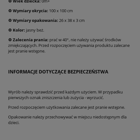
⚙️
Wiek dziecka:
0m+
⚙️
Wymiary
okrycia:
100 x 100 cm
⚙️
Wymiary opakowania:
26 x 38 x 3 cm
⚙️
Kolor:
jasny beż.
⚙️
Zalecenia prania:
prać w 40°, nie należy używać środków
zmiękczających. Przed rozpoczęciem używania produktu zalecane
jest pranie wstępne.
INFORMACJE DOTYCZĄCE BEZPIECZEŃSTWA
Wyrób należy sprawdzić przed każdym użyciem. W przypadku
pierwszych oznak zniszczenia lub zużycia - wyrzucić.
Przed rozpoczęciem użytkowania zalecane jest pranie wstępne.
Opakowanie należy przechowywać w miejscu niedostępnym dla
dzieci.