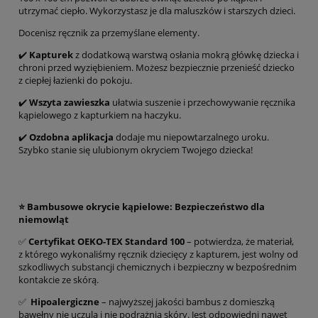
utrzymać ciepło. Wykorzystasz je dla maluszków i starszych dzieci.
Docenisz ręcznik za przemyślane elementy.
✔️
Kapturek
z dodatkową warstwą osłania mokrą główkę dziecka i
chroni przed wyziębieniem. Możesz bezpiecznie przenieść dziecko
z ciepłej łazienki do pokoju.
✔️
Wszyta zawieszka
ułatwia suszenie i przechowywanie ręcznika
kąpielowego z kapturkiem na haczyku.
✔️
Ozdobna aplikacja
dodaje mu niepowtarzalnego uroku.
Szybko stanie się ulubionym okryciem Twojego dziecka!
⭐ Bambusowe okrycie kąpielowe: Bezpieczeństwo dla
niemowląt
✅
Certyfikat OEKO-TEX Standard 100
– potwierdza, że materiał,
z którego wykonaliśmy ręcznik dziecięcy z kapturem, jest wolny od
szkodliwych substancji chemicznych i bezpieczny w bezpośrednim
kontakcie ze skórą.
✅
Hipoalergiczne
– najwyższej jakości bambus z domieszką
bawełny nie uczula i nie podrażnia skóry. Jest odpowiedni nawet