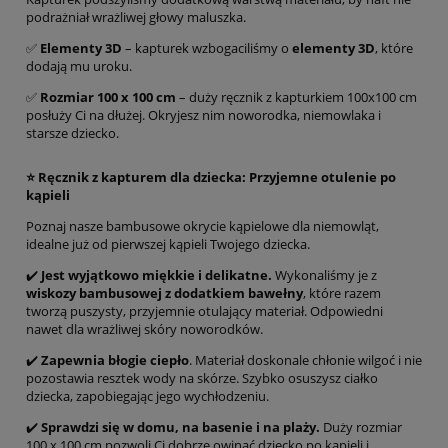
podrażniał wrażliwej głowy maluszka.
✅
Elementy 3D
– kapturek wzbogaciliśmy o
elementy 3D
, które
dodają mu uroku.
✅
Rozmiar 100 x 100 cm
– duży ręcznik z kapturkiem 100x100 cm
posłuży Ci na dłużej. Okryjesz nim noworodka, niemowlaka i
starsze dziecko.
⭐ Ręcznik z kapturem dla dziecka: Przyjemne otulenie po
kąpieli
Poznaj nasze bambusowe okrycie kąpielowe dla niemowląt,
idealne już od pierwszej kąpieli Twojego dziecka.
✔️
Jest wyjątkowo miękkie i delikatne.
Wykonaliśmy je z
wiskozy bambusowej z dodatkiem bawełny
, które razem
tworzą puszysty, przyjemnie otulający materiał. Odpowiedni
nawet dla wrażliwej skóry noworodków.
✔️
Z
apewnia błogie ciepło
. Materiał doskonale chłonie wilgoć i nie
pozostawia resztek wody na skórze. Szybko osuszysz ciałko
dziecka, zapobiegając jego wychłodzeniu.
✔️
Sprawdzi się w domu, na basenie i na plaży.
Duży rozmiar
100 x 100 cm pozwoli Ci dobrze owinąć dziecko po kąpieli i