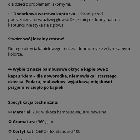
dla dzieci z problemami skórnymi.
✅
Dodatkowa warstwa kapturka
– chroni przed
podrażnieniami wrażliwej główki. Dzięki niej ozdobny haft na
kapturku nie styka się z głową
Stwórz swój idealny zestaw!
Do tego okrycia kąpielowego możesz dobrać myjkę w tym samym
kolorze.
➡️ Wybierz nasze bambusowe okrycie kąpielowe z
kapturkiem – dla noworodka, niemowlaka i starszego
dziecka. Podaruj maluszkowi wyjątkową miękkość i
przyjemne ciepło po kąpieli!
Specyfikacja techniczna:
⚙️
Materiał:
70% wiskoza bambusowa, 30% bawełna
⚙️
Gramatura:
360 gsm
⚙️
Certyfikat:
OEKO-TEX Standard 100