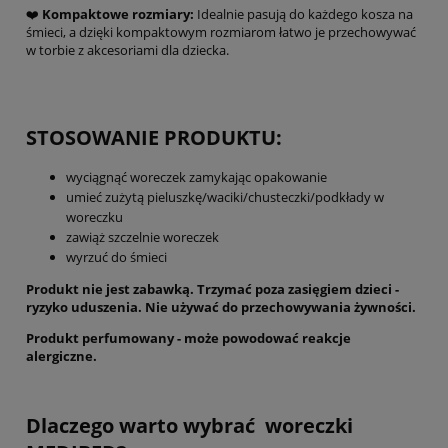
❤️
Kompaktowe rozmiary:
Idealnie pasują do każdego kosza na
śmieci, a dzięki kompaktowym rozmiarom łatwo je przechowywać
w torbie z akcesoriami dla dziecka.
STOSOWANIE PRODUKTU:
wyciągnąć woreczek zamykając opakowanie
umieć zużytą pieluszkę/waciki/chusteczki/podkłady w
woreczku
zawiąż szczelnie woreczek
wyrzuć do śmieci
Produkt nie jest zabawką. Trzymać poza zasięgiem dzieci -
ryzyko uduszenia. Nie używać do przechowywania żywności.
Produkt perfumowany - może powodować reakcje
alergiczne.
Dlaczego warto wybrać woreczki