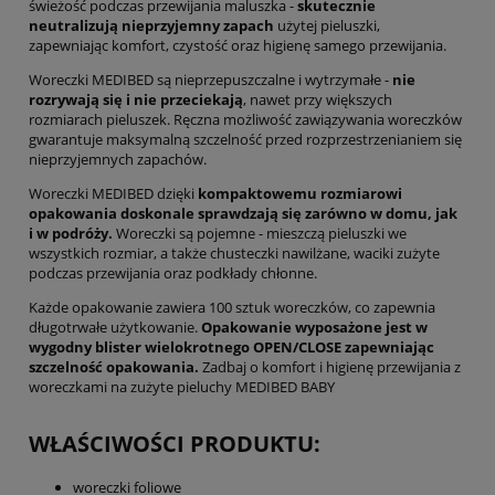
świeżość podczas przewijania maluszka -
skutecznie
neutralizują nieprzyjemny zapach
użytej pieluszki,
zapewniając komfort, czystość oraz higienę samego przewijania.
Woreczki MEDIBED są nieprzepuszczalne i wytrzymałe -
nie
rozrywają się i nie przeciekają
, nawet przy większych
rozmiarach pieluszek. Ręczna możliwość zawiązywania woreczków
gwarantuje maksymalną szczelność przed rozprzestrzenianiem się
nieprzyjemnych zapachów.
Woreczki MEDIBED dzięki
kompaktowemu rozmiarowi
opakowania doskonale sprawdzają się zarówno w domu, jak
i w podróży.
Woreczki są pojemne - mieszczą pieluszki we
wszystkich rozmiar, a także chusteczki nawilżane, waciki zużyte
podczas przewijania oraz podkłady chłonne.
Każde opakowanie zawiera 100 sztuk woreczków, co zapewnia
długotrwałe użytkowanie.
Opakowanie wyposażone jest w
wygodny blister wielokrotnego OPEN/CLOSE zapewniając
szczelność opakowania.
Zadbaj o komfort i higienę przewijania z
woreczkami na zużyte pieluchy MEDIBED BABY
WŁAŚCIWOŚCI PRODUKTU:
woreczki foliowe