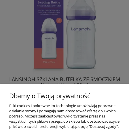
LANSINOH SZKLANA BUTELKA ZE SMOCZKIEM
NaturalWave 160ml
Dbamy o Twoją prywatność
57,89 zł
Pliki cookies i pokrewne im technologie umożliwiają poprawne
działanie strony i pomagają nam dostosować ofertę do Twoich
DO KOSZYKA
potrzeb. Możesz zaakceptować wykorzystanie przez nas
wszystkich tych plików i przejść do sklepu lub dostosować użycie
plików do swoich preferencji, wybierając opcję "Dostosuj zgody".