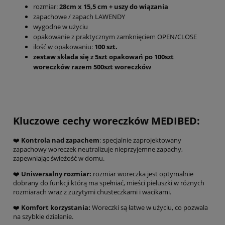
rozmiar:
28cm x 15,5 cm + uszy do wiązania
zapachowe / zapach LAWENDY
wygodne w użyciu
opakowanie z praktycznym zamknięciem OPEN/CLOSE
ilość w opakowaniu:
100 szt.
zestaw składa się z 5szt opakowań po 100szt
woreczków razem 500szt woreczków
Kluczowe cechy woreczków MEDIBED:
❤️
Kontrola nad zapachem
: specjalnie zaprojektowany
zapachowy woreczek neutralizuje nieprzyjemne zapachy,
zapewniając świeżość w domu.
❤️
Uniwersalny rozmiar:
rozmiar woreczka jest optymalnie
dobrany do funkcji którą ma spełniać, mieści pieluszki w różnych
rozmiarach wraz z zużytymi chusteczkami i wacikami.
❤️
Komfort korzystania:
Woreczki są łatwe w użyciu, co pozwala
na szybkie działanie.